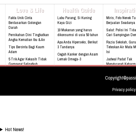
Love & Life
Health Guide
Inspirat
Awas, Konsumsi 5 Makanan Ini Dapat Menyebabkan
Kanker di Tubuh
Fakta Unik Cinta
Labu Parang, Si Kuning
Miris, Foto Nenek T
Berdasarkan Golongan
Kaya Gizi
Berjualan Seadanya I
Darah
10 Makanan yang harus
Salut: Polisi Ini Tid
Luar Biasa, Buah Ini Bisa Hancurkan Batu Ginjal
Pernikahan Dini Tingkatkan
dikonsumsi di usia 50 tahun
Cari Sampingan De
Angka Kematian Ibu & An
Apa Anda Hiperseks, Berikut
Razia Sekolah, Guru
Tips Bercinta Bagi Kaum
3 Tandanya
Teteskan Air Mata M
Adam
Isi
Cegah Kanker dengan Asam
5 Trik Agar Kekasih Tidak
Lemak Omega-3
Jadwal Padat Tak
Gampang Selingkuh
Mengurangi Keharm
Bahaya Mendengkur
Keluarga
Kenali 8 tanda bayi sedang
tidak sehat!
Video: Masya Allah,
Copyright©passi
Meskipun Cacat Nam
Ini
Privacy policy
Hot News!