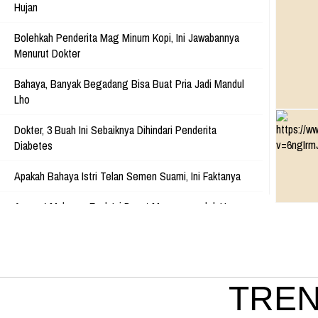
Hujan
Bolehkah Penderita Mag Minum Kopi, Ini Jawabannya
Menurut Dokter
Bahaya, Banyak Begadang Bisa Buat Pria Jadi Mandul
Lho
Dokter, 3 Buah Ini Sebaiknya Dihindari Penderita
Diabetes
Apakah Bahaya Istri Telan Semen Suami, Ini Faktanya
Awas, 4 Makanan Enak Ini Dapat Memperpendek Umur
Lho
Wow, Ini 4 Makanan Yang Bisa Menangkis Bau Mulut
Usai Menyantap Daging Kambing
TREN
Konsumsi Toge Dapat Meningkatkan Sperma, Hoax Atau
Fakta