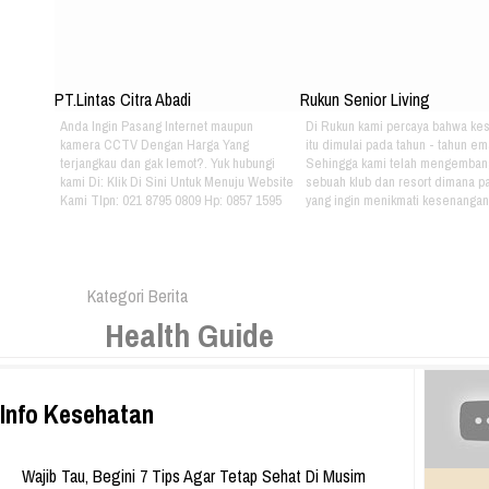
PT.Lintas Citra Abadi
Rukun Senior Living
Anda Ingin Pasang Internet maupun
Di Rukun kami percaya bahwa ke
kamera CCTV Dengan Harga Yang
itu dimulai pada tahun - tahun em
terjangkau dan gak lemot?. Yuk hubungi
Sehingga kami telah mengemban
kami Di: Klik Di Sini Untuk Menuju Website
sebuah klub dan resort dimana pa
Kami Tlpn: 021 8795 0809 Hp: 0857 1595
yang ingin menikmati kesenangan, 
3053 Alamat: Jl. Raya babakan madang
dan gaya hidup yang bebas dapat
No.99 Gate 2, Gd F. Lt2, sentul Selatan
berkumpul dan menikmati hidup 
16810.
sama setiap hari. Jika Anda berm
hubungi kami di kontak dibawah in
Kategori Berita
021 - 8795 - 1525 Email:
info@rukunseniorliving.com Addr
Health Guide
Darmawan Park Gate 1, Jl. Raya
Madang No. 99 Sentul, 16810.
Web:www.rukunseniorliving.com
Info Kesehatan
Wajib Tau, Begini 7 Tips Agar Tetap Sehat Di Musim