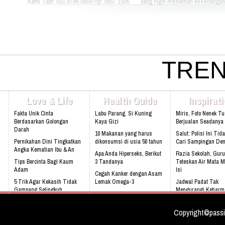
Kami Tlpn: 021 8795 0809 Hp: 0857 1595
yang ingin menikmati kesenangan, 
3053 Alamat: Jl. Raya babakan madang
dan gaya hidup yang bebas dapat
No.99 Gate 2, Gd F. Lt2, sentul Selatan
berkumpul dan menikmati hidup 
16810.
sama setiap hari. Jika Anda berm
hubungi kami di kontak dibawah in
021 - 8795 - 1525 Email:
info@rukunseniorliving.com Addr
Darmawan Park Gate 1, Jl. Raya
TREN
Madang No. 99 Sentul, 16810.
Web:www.rukunseniorliving.com
Love & Life
Health Guide
Inspirat
Fakta Unik Cinta
Labu Parang, Si Kuning
Miris, Foto Nenek T
Berdasarkan Golongan
Kaya Gizi
Berjualan Seadanya I
Darah
10 Makanan yang harus
Salut: Polisi Ini Tid
Pernikahan Dini Tingkatkan
dikonsumsi di usia 50 tahun
Cari Sampingan De
Angka Kematian Ibu & An
Apa Anda Hiperseks, Berikut
Razia Sekolah, Guru
Tips Bercinta Bagi Kaum
3 Tandanya
Teteskan Air Mata M
Adam
Isi
Cegah Kanker dengan Asam
5 Trik Agar Kekasih Tidak
Lemak Omega-3
Jadwal Padat Tak
Gampang Selingkuh
Mengurangi Keharm
Bahaya Mendengkur
Keluarga
Kenali 8 tanda bayi sedang
tidak sehat!
Video: Masya Allah,
Copyright©passi
Meskipun Cacat Nam