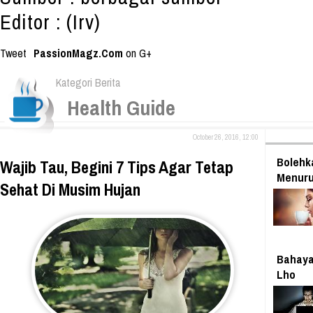
Editor : (Irv)
Tweet
PassionMagz.Com
on G+
Kategori Berita
Health Guide
October 26, 2016, 12:00
Bolehk
Wajib Tau, Begini 7 Tips Agar Tetap
Menuru
Sehat Di Musim Hujan
Bahaya
Lho