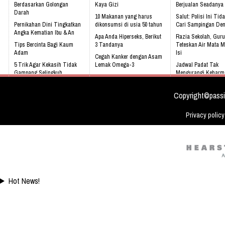
Berdasarkan Golongan
Kaya Gizi
Berjualan Seadanya I
Darah
10 Makanan yang harus
Salut: Polisi Ini Tid
Pernikahan Dini Tingkatkan
dikonsumsi di usia 50 tahun
Cari Sampingan De
Angka Kematian Ibu & An
Apa Anda Hiperseks, Berikut
Razia Sekolah, Guru
Tips Bercinta Bagi Kaum
3 Tandanya
Teteskan Air Mata M
Adam
Isi
Cegah Kanker dengan Asam
5 Trik Agar Kekasih Tidak
Lemak Omega-3
Jadwal Padat Tak
Gampang Selingkuh
Mengurangi Keharm
Bahaya Mendengkur
Keluarga
Kenali 8 tanda bayi sedang
tidak sehat!
Video: Masya Allah,
Copyright©passi
Meskipun Cacat Nam
Ini
Privacy policy
Hot News!