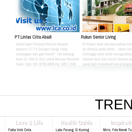
PT.Lintas Citra Abadi
Rukun Senior Living
Anda Ingin Pasang Internet maupun
Di Rukun kami percaya bahwa ke
kamera CCTV Dengan Harga Yang
itu dimulai pada tahun - tahun em
terjangkau dan gak lemot?. Yuk hubungi
Sehingga kami telah mengemban
kami Di: Klik Di Sini Untuk Menuju Website
sebuah klub dan resort dimana pa
Kami Tlpn: 021 8795 0809 Hp: 0857 1595
yang ingin menikmati kesenangan, 
3053 Alamat: Jl. Raya babakan madang
dan gaya hidup yang bebas dapat
No.99 Gate 2, Gd F. Lt2, sentul Selatan
berkumpul dan menikmati hidup 
16810.
sama setiap hari. Jika Anda berm
hubungi kami di kontak dibawah in
021 - 8795 - 1525 Email:
info@rukunseniorliving.com Addr
Darmawan Park Gate 1, Jl. Raya
TREN
Madang No. 99 Sentul, 16810.
Web:www.rukunseniorliving.com
Love & Life
Health Guide
Inspirat
Fakta Unik Cinta
Labu Parang, Si Kuning
Miris, Foto Nenek T