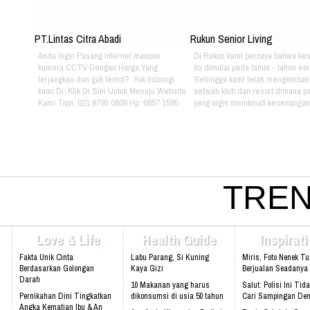
PT.Lintas Citra Abadi
Rukun Senior Living
Anda Ingin Pasang Internet maupun
Di Rukun kami percaya bahwa ke
kamera CCTV Dengan Harga Yang
itu dimulai pada tahun - tahun em
terjangkau dan gak lemot?. Yuk hubungi
Sehingga kami telah mengemban
kami Di: Klik Di Sini Untuk Menuju Website
sebuah klub dan resort dimana pa
Kami Tlpn: 021 8795 0809 Hp: 0857 1595
yang ingin menikmati kesenangan, 
3053 Alamat: Jl. Raya babakan madang
dan gaya hidup yang bebas dapat
No.99 Gate 2, Gd F. Lt2, sentul Selatan
berkumpul dan menikmati hidup 
16810.
sama setiap hari. Jika Anda berm
hubungi kami di kontak dibawah in
021 - 8795 - 1525 Email:
info@rukunseniorliving.com Addr
Darmawan Park Gate 1, Jl. Raya
TREN
Madang No. 99 Sentul, 16810.
Web:www.rukunseniorliving.com
Love & Life
Health Guide
Inspirat
Fakta Unik Cinta
Labu Parang, Si Kuning
Miris, Foto Nenek T
Berdasarkan Golongan
Kaya Gizi
Berjualan Seadanya I
Darah
10 Makanan yang harus
Salut: Polisi Ini Tid
Pernikahan Dini Tingkatkan
dikonsumsi di usia 50 tahun
Cari Sampingan De
Angka Kematian Ibu & An