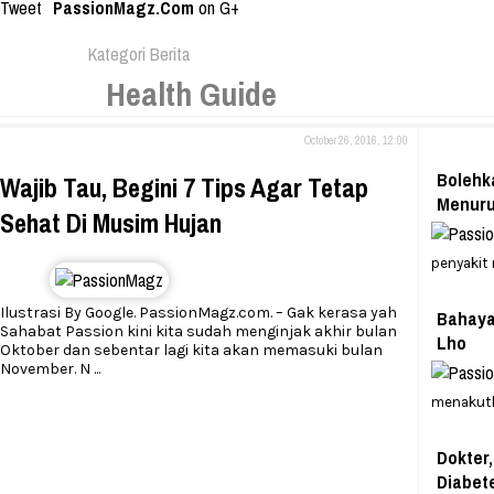
Tweet
PassionMagz.Com
on G+
Kategori Berita
Health Guide
October 26, 2016, 12:00
Bolehk
Wajib Tau, Begini 7 Tips Agar Tetap
Menuru
Sehat Di Musim Hujan
penyakit
Ilustrasi By Google. PassionMagz.com. – Gak kerasa yah
Bahaya
Sahabat Passion kini kita sudah menginjak akhir bulan
Lho
Oktober dan sebentar lagi kita akan memasuki bulan
November. N
...
menakutk
Dokter,
Diabet