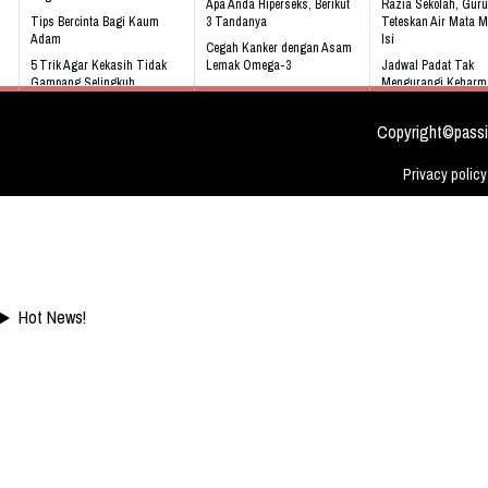
Apa Anda Hiperseks, Berikut
Razia Sekolah, Guru
Tips Bercinta Bagi Kaum
3 Tandanya
Teteskan Air Mata M
Adam
Isi
Cegah Kanker dengan Asam
5 Trik Agar Kekasih Tidak
Lemak Omega-3
Jadwal Padat Tak
Gampang Selingkuh
Mengurangi Keharm
Bahaya Mendengkur
Keluarga
Kenali 8 tanda bayi sedang
tidak sehat!
Video: Masya Allah,
Copyright©passi
Meskipun Cacat Nam
Ini
Privacy policy
Hot News!