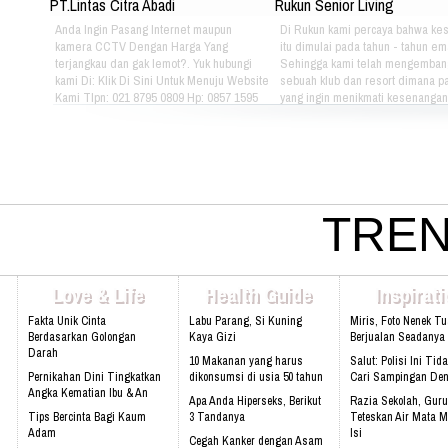
PT.Lintas Citra Abadi
Rukun Senior Living
Anda Ingin Pasang Internet maupun
Di Rukun kami percaya bahwa ke
kamera CCTV Dengan Harga Yang
itu dimulai pada tahun - tahun em
terjangkau dan gak lemot?. Yuk hubungi
Sehingga kami telah mengemban
kami Di: Klik Di Sini Untuk Menuju Website
sebuah klub dan resort dimana pa
Kami Tlpn: 021 8795 0809 Hp: 0857 1595
yang ingin menikmati kesenangan, 
3053 Alamat: Jl. Raya babakan madang
dan gaya hidup yang bebas dapat
No.99 Gate 2, Gd F. Lt2, sentul Selatan
berkumpul dan menikmati hidup 
16810.
sama setiap hari. Jika Anda berm
hubungi kami di kontak dibawah in
021 - 8795 - 1525 Email:
info@rukunseniorliving.com Addr
Darmawan Park Gate 1, Jl. Raya
TREN
Madang No. 99 Sentul, 16810.
Web:www.rukunseniorliving.com
Love & Life
Health Guide
Inspirat
Fakta Unik Cinta
Labu Parang, Si Kuning
Miris, Foto Nenek T
Berdasarkan Golongan
Kaya Gizi
Berjualan Seadanya I
Darah
10 Makanan yang harus
Salut: Polisi Ini Tid
Pernikahan Dini Tingkatkan
dikonsumsi di usia 50 tahun
Cari Sampingan De
Angka Kematian Ibu & An
Apa Anda Hiperseks, Berikut
Razia Sekolah, Guru
Tips Bercinta Bagi Kaum
3 Tandanya
Teteskan Air Mata M
Adam
Isi
Cegah Kanker dengan Asam