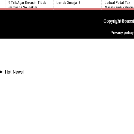
5 Trik Agar Kekasih Tidak
Lemak Omega-3
Jadwal Padat Tak
Gampang Selingkuh
Mengurangi Keharm
Bahaya Mendengkur
Keluarga
Kenali 8 tanda bayi sedang
tidak sehat!
Video: Masya Allah,
Copyright©passi
Meskipun Cacat Nam
Ini
Privacy policy
Hot News!