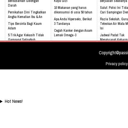
Berdasarkan Golongan
Kaya Gizi
Berjualan Seadanya I
Darah
10 Makanan yang harus
Salut: Polisi Ini Tid
Pernikahan Dini Tingkatkan
dikonsumsi di usia 50 tahun
Cari Sampingan De
Angka Kematian Ibu & An
Apa Anda Hiperseks, Berikut
Razia Sekolah, Guru
Tips Bercinta Bagi Kaum
3 Tandanya
Teteskan Air Mata M
Adam
Isi
Cegah Kanker dengan Asam
5 Trik Agar Kekasih Tidak
Lemak Omega-3
Jadwal Padat Tak
Gampang Selingkuh
Mengurangi Keharm
Bahaya Mendengkur
Keluarga
Kenali 8 tanda bayi sedang
tidak sehat!
Video: Masya Allah,
Copyright©passi
Meskipun Cacat Nam
Ini
Privacy policy
Hot News!