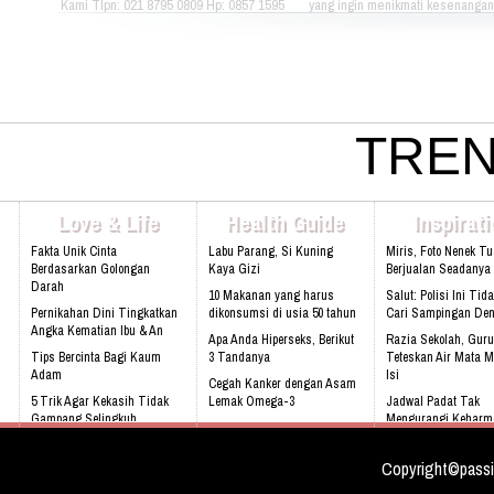
Kami Tlpn: 021 8795 0809 Hp: 0857 1595
yang ingin menikmati kesenangan, 
3053 Alamat: Jl. Raya babakan madang
dan gaya hidup yang bebas dapat
No.99 Gate 2, Gd F. Lt2, sentul Selatan
berkumpul dan menikmati hidup 
16810.
sama setiap hari. Jika Anda berm
hubungi kami di kontak dibawah in
021 - 8795 - 1525 Email:
info@rukunseniorliving.com Addr
Darmawan Park Gate 1, Jl. Raya
TREN
Madang No. 99 Sentul, 16810.
Web:www.rukunseniorliving.com
Love & Life
Health Guide
Inspirat
Fakta Unik Cinta
Labu Parang, Si Kuning
Miris, Foto Nenek T
Berdasarkan Golongan
Kaya Gizi
Berjualan Seadanya I
Darah
10 Makanan yang harus
Salut: Polisi Ini Tid
Pernikahan Dini Tingkatkan
dikonsumsi di usia 50 tahun
Cari Sampingan De
Angka Kematian Ibu & An
Apa Anda Hiperseks, Berikut
Razia Sekolah, Guru
Tips Bercinta Bagi Kaum
3 Tandanya
Teteskan Air Mata M
Adam
Isi
Cegah Kanker dengan Asam
5 Trik Agar Kekasih Tidak
Lemak Omega-3
Jadwal Padat Tak
Gampang Selingkuh
Mengurangi Keharm
Bahaya Mendengkur
Keluarga
Kenali 8 tanda bayi sedang
tidak sehat!
Video: Masya Allah,
Copyright©passi
Meskipun Cacat Nam