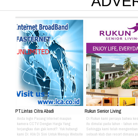
ADVE
PT.Lintas Citra Abadi
Rukun Senior Living
Anda Ingin Pasang Internet maupun
Di Rukun kami percaya bahwa ke
kamera CCTV Dengan Harga Yang
itu dimulai pada tahun - tahun em
terjangkau dan gak lemot?. Yuk hubungi
Sehingga kami telah mengemban
kami Di: Klik Di Sini Untuk Menuju Website
sebuah klub dan resort dimana pa