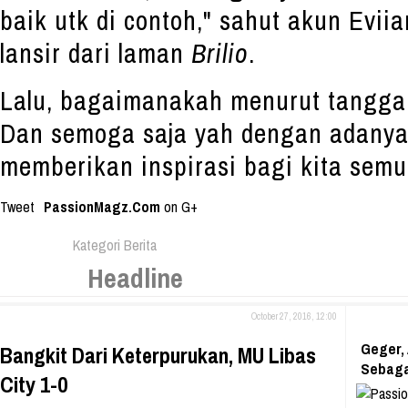
baik utk di contoh," sahut akun Evii
lansir dari laman
Brilio
.
Lalu, bagaimanakah menurut tangga
Dan semoga saja yah dengan adanya 
memberikan inspirasi bagi kita semu
Tweet
PassionMagz.Com
on G+
Kategori Berita
Headline
October 27, 2016, 12:00
Geger,
Bangkit Dari Keterpurukan, MU Libas
Sebaga
City 1-0