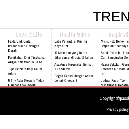
021 - 8795 - 1525 Email:
info@rukunseniorliving.com Addr
Darmawan Park Gate 1, Jl. Raya
TREN
Madang No. 99 Sentul, 16810.
Web:www.rukunseniorliving.com
Love & Life
Health Guide
Inspirat
Fakta Unik Cinta
Labu Parang, Si Kuning
Miris, Foto Nenek T
Berdasarkan Golongan
Kaya Gizi
Berjualan Seadanya I
Darah
10 Makanan yang harus
Salut: Polisi Ini Tid
Pernikahan Dini Tingkatkan
dikonsumsi di usia 50 tahun
Cari Sampingan De
Angka Kematian Ibu & An
Apa Anda Hiperseks, Berikut
Razia Sekolah, Guru
Tips Bercinta Bagi Kaum
3 Tandanya
Teteskan Air Mata M
Adam
Isi
Cegah Kanker dengan Asam
5 Trik Agar Kekasih Tidak
Lemak Omega-3
Jadwal Padat Tak
Gampang Selingkuh
Mengurangi Keharm
Bahaya Mendengkur
Keluarga
Kenali 8 tanda bayi sedang
tidak sehat!
Video: Masya Allah,
Copyright©passi
Meskipun Cacat Nam
Ini
Privacy policy