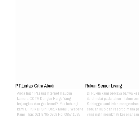
PT.Lintas Citra Abadi
Rukun Senior Living
Anda Ingin Pasang Internet maupun
Di Rukun kami percaya bahwa ke
kamera CCTV Dengan Harga Yang
itu dimulai pada tahun - tahun em
terjangkau dan gak lemot?. Yuk hubungi
Sehingga kami telah mengemban
kami Di: Klik Di Sini Untuk Menuju Website
sebuah klub dan resort dimana pa
Kami Tlpn: 021 8795 0809 Hp: 0857 1595
yang ingin menikmati kesenangan, 
3053 Alamat: Jl. Raya babakan madang
dan gaya hidup yang bebas dapat
No.99 Gate 2, Gd F. Lt2, sentul Selatan
berkumpul dan menikmati hidup 
16810.
sama setiap hari. Jika Anda berm
hubungi kami di kontak dibawah in