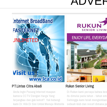
ADVE
PT.Lintas Citra Abadi
Rukun Senior Living
Anda Ingin Pasang Internet maupun
Di Rukun kami percaya bahwa ke
kamera CCTV Dengan Harga Yang
itu dimulai pada tahun - tahun em
terjangkau dan gak lemot?. Yuk hubungi
Sehingga kami telah mengemban
kami Di: Klik Di Sini Untuk Menuju Website
sebuah klub dan resort dimana pa