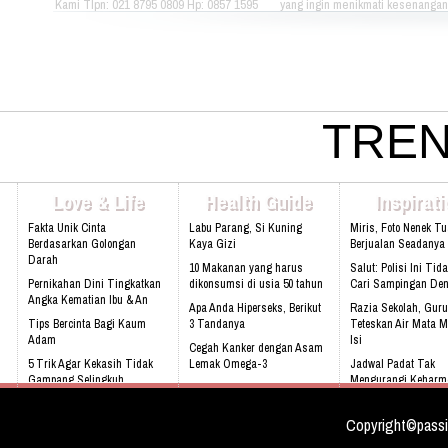
Kami Tlpn: 021 8795 0809 Hp: 0857 1595
yang ingin menikmati kesenangan, 
3053 Alamat: Jl. Raya babakan madang
dan gaya hidup yang bebas dapat
No.99 Gate 2, Gd F. Lt2, sentul Selatan
berkumpul dan menikmati hidup 
16810.
sama setiap hari. Jika Anda berm
hubungi kami di kontak dibawah in
021 - 8795 - 1525 Email:
info@rukunseniorliving.com Addr
Darmawan Park Gate 1, Jl. Raya
TREN
Madang No. 99 Sentul, 16810.
Web:www.rukunseniorliving.com
Love & Life
Health Guide
Inspirat
Fakta Unik Cinta
Labu Parang, Si Kuning
Miris, Foto Nenek T
Berdasarkan Golongan
Kaya Gizi
Berjualan Seadanya I
Darah
10 Makanan yang harus
Salut: Polisi Ini Tid
Pernikahan Dini Tingkatkan
dikonsumsi di usia 50 tahun
Cari Sampingan De
Angka Kematian Ibu & An
Apa Anda Hiperseks, Berikut
Razia Sekolah, Guru
Tips Bercinta Bagi Kaum
3 Tandanya
Teteskan Air Mata M
Adam
Isi
Cegah Kanker dengan Asam
5 Trik Agar Kekasih Tidak
Lemak Omega-3
Jadwal Padat Tak
Gampang Selingkuh
Mengurangi Keharm
Bahaya Mendengkur
Keluarga
Kenali 8 tanda bayi sedang
tidak sehat!
Video: Masya Allah,
Copyright©passi
Meskipun Cacat Nam