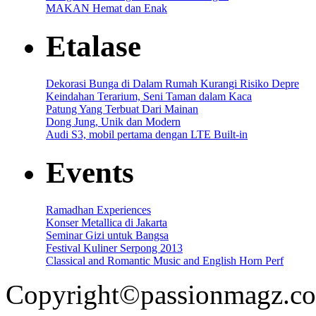
MAKAN Hemat dan Enak
Etalase
Dekorasi Bunga di Dalam Rumah Kurangi Risiko Depre
Keindahan Terarium, Seni Taman dalam Kaca
Patung Yang Terbuat Dari Mainan
Dong Jung, Unik dan Modern
Audi S3, mobil pertama dengan LTE Built-in
Events
Ramadhan Experiences
Konser Metallica di Jakarta
Seminar Gizi untuk Bangsa
Festival Kuliner Serpong 2013
Classical and Romantic Music and English Horn Perf
Copyright©passionmagz.com