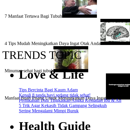
7 Manfaat Tertawa Bagi Tubuh
4 Tips Mudah Meningkatkan Daya Ingat Otak Anda
TRENDS TOPIC
Love & Life
Minuman sehat bagi tubuh
Tips Bercinta Bagi Kaum Adam
Kenali 8 tanda bayi sedang tidak sehat!
Manfaat Buah Pisang Untuk Meningkatkan Daya Ingat
Pernikahan Dini Tingkatkan Angka Kematian Ibu & An
5 Trik Agar Kekasih Tidak Gampang Selingkuh
Sering Mengalami Mimpi Buruk
Health Guide