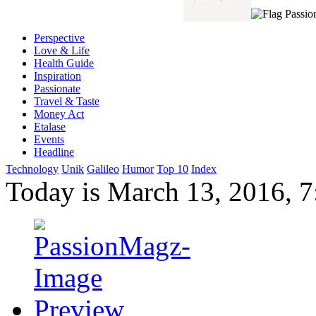
Perspective
Love & Life
Health Guide
Inspiration
Passionate
Travel & Taste
Money Act
Etalase
Events
Headline
Technology
Unik
Galileo
Humor
Top 10
Index
Today is March 13, 2016, 7