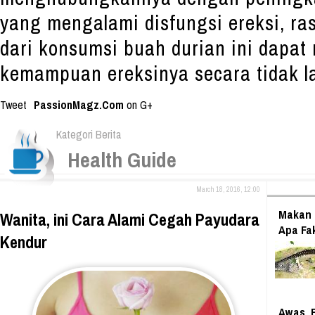
yang mengalami disfungsi ereksi, ra
dari konsumsi buah durian ini dapa
kemampuan ereksinya secara tidak l
Tweet
PassionMagz.Com
on G+
Kategori Berita
Health Guide
March 18, 2016, 12:00
Makan 
Wanita, ini Cara Alami Cegah Payudara
Apa Fa
Kendur
Awas, 