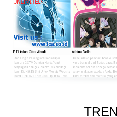
PT.Lintas Citra Abadi
Athina Dolls
Anda Ingin Pasang Internet maupun
Kami adalah pembuat boneka soft
kamera CCTV Dengan Harga Yang
yang berasal dari Bogor, Jawa Ba
terjangkau dan gak lemot?. Yuk hubungi
membuat boneka sebagai teman 
kami Di: Klik Di Sini Untuk Menuju Website
anak-anak atau saudara Anda. B
Kami Tlpn: 021 8795 0809 Hp: 0857 1595
kami terbuat dari material yang 
3053 Alamat: Jl. Raya babakan madang
nyaman dimainkan oleh anak-ana
No.99 Gate 2, Gd F. Lt2, sentul Selatan
kami bertema Iconic Indonesia be
16810.
untuk mengenalkan berbagai mac
batik pada anak-anak. Silahkan pi
sendiri pakaian batik yang tepat u
atau saudara Anda :) Phone: +628
4080 Email: lasarina@athinadoll
TREN
Bbm: 7CD899C3 Addresh: Darm
Park, Jl. Raya Babakan Madang N