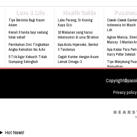
Sentul, Bogor 16810 Web:
www.athinadolls.com We Bring H
Love & Life
Health Guide
Passiona
To All Children !! Cinta Batik Cint
Ku Indonesia !! Klik Di Sini Untu
Tips Bercinta Bagi Kaum
Labu Parang, Si Kuning
Cowok-Cowok Gante
Website Kami
Adam
Kaya Gizi
Indonesia Ini Masih
Loh
Kenali 8 tanda bayi sedang
10 Makanan yang harus
tidak sehat!
dikonsumsi di usia 50 tahun
Agnes Monica, Sheri
Maissy: 3 Mantan Ar
Pernikahan Dini Tingkatkan
Apa Anda Hiperseks, Berikut
Angka Kematian Ibu & An
3 Tandanya
Apa Kabar Para Pem
Harry Potter Setela
5 Trik Agar Kekasih Tidak
Cegah Kanker dengan Asam
Gampang Selingkuh
Lemak Omega-3
Tips Menjelang Pua
Ramadhan
Sering Mengalami Mimpi
Bahaya Mendengkur
Buruk
Rebecca Soejati Reij
Love Indonesia
Copyright©passi
Privacy policy
Hot News!