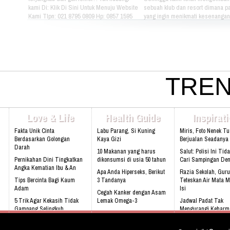
kami Di: Klik Di Sini Untuk Menuju Website
sebuah klub dan resort dimana pa
Kami Tlpn: 021 8795 0809 Hp: 0857 1595
yang ingin menikmati kesenangan, 
3053 Alamat: Jl. Raya babakan madang
dan gaya hidup yang bebas dapat
No.99 Gate 2, Gd F. Lt2, sentul Selatan
berkumpul dan menikmati hidup 
16810.
sama setiap hari. Jika Anda berm
hubungi kami di kontak dibawah in
021 - 8795 - 1525 Email:
info@rukunseniorliving.com Addr
Darmawan Park Gate 1, Jl. Raya
TREN
Madang No. 99 Sentul, 16810.
Web:www.rukunseniorliving.com
Love & Life
Health Guide
Inspirat
Fakta Unik Cinta
Labu Parang, Si Kuning
Miris, Foto Nenek T
Berdasarkan Golongan
Kaya Gizi
Berjualan Seadanya I
Darah
10 Makanan yang harus
Salut: Polisi Ini Tid
Pernikahan Dini Tingkatkan
dikonsumsi di usia 50 tahun
Cari Sampingan De
Angka Kematian Ibu & An
Apa Anda Hiperseks, Berikut
Razia Sekolah, Guru
Tips Bercinta Bagi Kaum
3 Tandanya
Teteskan Air Mata M
Adam
Isi
Cegah Kanker dengan Asam
5 Trik Agar Kekasih Tidak
Lemak Omega-3
Jadwal Padat Tak
Gampang Selingkuh
Mengurangi Keharm
Bahaya Mendengkur
Keluarga
Kenali 8 tanda bayi sedang
tidak sehat!
Video: Masya Allah,