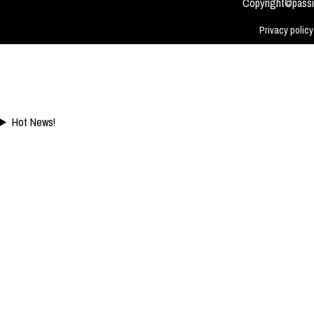
Copyright©passi
Meskipun Cacat Nam
Ini
Privacy policy
Hot News!