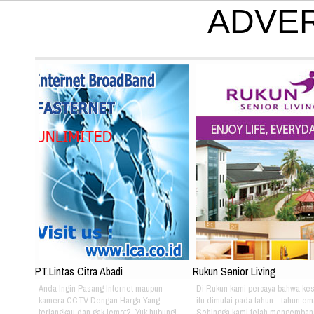
ADVE
PT.Lintas Citra Abadi
Rukun Senior Living
Anda Ingin Pasang Internet maupun
Di Rukun kami percaya bahwa ke
kamera CCTV Dengan Harga Yang
itu dimulai pada tahun - tahun em
terjangkau dan gak lemot?. Yuk hubungi
Sehingga kami telah mengemban