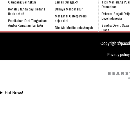
Gampang Selingkuh
Lemak Omega-3
Tips Menjelang Pua
Ramadhan
Kenali 8 tanda bayi sedang
Bahaya Mendengkur
tidak sehat!
Rebecca Soejati Reij
Mengenal Osteoporosis
Love Indonesia
Pernikahan Dini Tingkatkan
sejak dini
Angka Kematian Ibu & An
Sandra Dewi : Saya
Diet Ala Mediterania Ampuh
Biasa
Sering Mengalami Mimpi
Lawan Stroke
Buruk
Agnes Monica, Sheri
Maissy: 3 Mantan Ar
Copyright©passi
Privacy policy
Hot News!