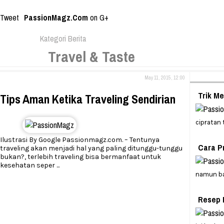
Tweet
PassionMagz.Com
on G+
Kategori Berita
Travel & Taste
May 11, 2015, 12:00
Trik M
Tips Aman Ketika Traveling Sendirian
cipratan 
Ilustrasi By Google Passionmagz.com. – Tentunya
Cara P
traveling akan menjadi hal yang paling ditunggu-tunggu
bukan?, terlebih traveling bisa bermanfaat untuk
kesehatan seper
...
namun b
Resep 