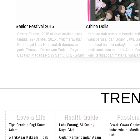
Senior Festival 2015
Athina Dolls
Senior Festival 2015 akan di adakan pada
Kami adalah pembuat boneka soft
tanggal 29 -31 Mei, 2015 untuk merayakan
yang berasal dari Bogor, Jawa Ba
Hari Lanjut Usia Nasional di darmawan
membuat boneka sebagai teman 
park. Tempat : Darmawan Park Jl. Raya
anak-anak atau saudara Anda. B
Babakan Madang No.99 Sentul City -Bogor
kami terbuat dari material yang 
16810 Waktu : Jumat 9:00 sd 21:00 WIB
nyaman dimainkan oleh anak-ana
Sabtu 8:00 sd 21:00 WIB Minggu 8:00 sd
kami bertema Iconic Indonesia be
16:00 WIB Untuk Informasi & Reservation
untuk mengenalkan berbagai mac
lebih lanjut bisa menghubungi: Klik Di Sini
batik pada anak-anak. Silahkan pi
Untuk Menuju Website Kami Klik Di Sini
sendiri pakaian batik yang tepat u
Untuk Menuju Facebok Kami Twitter:
atau saudara Anda :) Phone: +628
@darmawanpark Phone: 021 8795 0137,
4080 Email: lasarina@athinadoll
TREN
021 8795 0136. Jl. Raya Babakan Madang
Bbm: 7CD899C3 Addresh: Darm
No.99 Sentul City-Bogor 16810.
Park, Jl. Raya Babakan Madang N
Sentul, Bogor 16810 Web:
www.athinadolls.com We Bring H
Love & Life
Health Guide
Passiona
To All Children !! Cinta Batik Cint
Ku Indonesia !! Klik Di Sini Untu
Tips Bercinta Bagi Kaum
Labu Parang, Si Kuning
Cowok-Cowok Gante
Website Kami
Adam
Kaya Gizi
Indonesia Ini Masih
Loh
5 Trik Agar Kekasih Tidak
Cegah Kanker dengan Asam