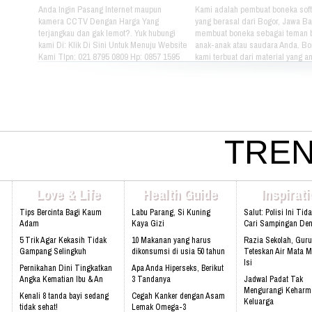
Anda Ingin Pasang Internet maupun
Kami adalah pembuat boneka soft
kamera CCTV Dengan Harga Yang
yang berasal dari Bogor, Jawa Ba
terjangkau dan gak lemot?. Yuk hubungi
membuat boneka sebagai teman 
kami Di: Klik Di Sini Untuk Menuju Website
anak-anak atau saudara Anda. B
Kami Tlpn: 021 8795 0809 Hp: 0857 1595
kami terbuat dari material yang 
3053 Alamat: Jl. Raya babakan madang
nyaman dimainkan oleh anak-ana
No.99 Gate 2, Gd F. Lt2, sentul Selatan
kami bertema Iconic Indonesia be
16810.
untuk mengenalkan berbagai mac
batik pada anak-anak. Silahkan pi
sendiri pakaian batik yang tepat u
atau saudara Anda :) Phone: +628
4080 Email: lasarina@athinadoll
TREN
Bbm: 7CD899C3 Addresh: Darm
Park, Jl. Raya Babakan Madang N
Sentul, Bogor 16810 Web:
www.athinadolls.com We Bring H
Love & Life
Health Guide
Inspirat
To All Children !! Cinta Batik Cint
Ku Indonesia !! Klik Di Sini Untu
Tips Bercinta Bagi Kaum
Labu Parang, Si Kuning
Salut: Polisi Ini Tid
Website Kami
Adam
Kaya Gizi
Cari Sampingan De
5 Trik Agar Kekasih Tidak
10 Makanan yang harus
Razia Sekolah, Guru
Gampang Selingkuh
dikonsumsi di usia 50 tahun
Teteskan Air Mata M
Isi
Pernikahan Dini Tingkatkan
Apa Anda Hiperseks, Berikut
Angka Kematian Ibu & An
3 Tandanya
Jadwal Padat Tak
Mengurangi Keharm
Kenali 8 tanda bayi sedang
Cegah Kanker dengan Asam
Keluarga
tidak sehat!
Lemak Omega-3