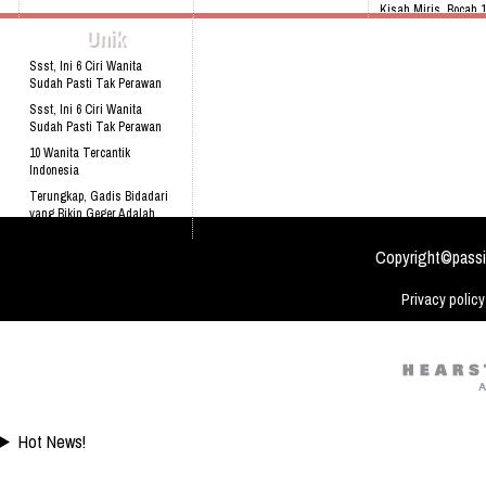
Kisah Miris, Bocah 
Sering Mengalami Mimpi
Bahaya Mendengkur
Jualan Cilok Demi I
Unik
Buruk
Desain Gedung Yang
Ssst, Ini 6 Ciri Wanita
dengan Concept 3D
Sudah Pasti Tak Perawan
Ssst, Ini 6 Ciri Wanita
Sudah Pasti Tak Perawan
10 Wanita Tercantik
Indonesia
Terungkap, Gadis Bidadari
yang Bikin Geger Adalah
Kocak, Niat Menolong Korban
Copyright©passi
Kecelakaan Pria Ini Ma
Privacy policy
Hot News!