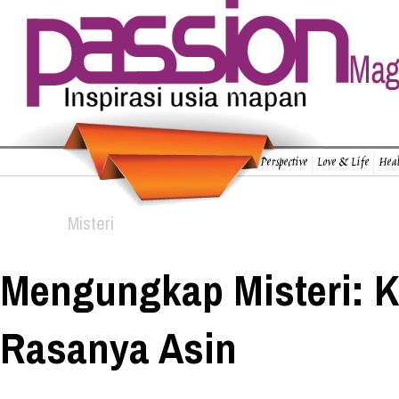
Perspective
Love & Life
Heal
Misteri
Mengungkap Misteri: K
Rasanya Asin