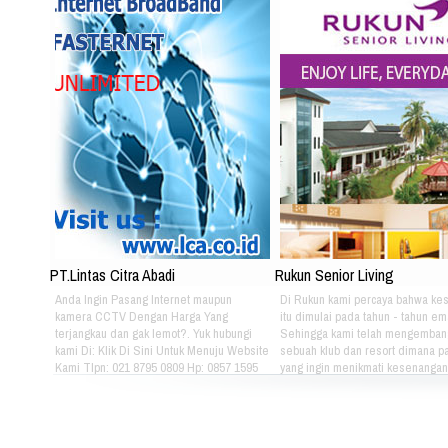
PT.Lintas Citra Abadi
Rukun Senior Living
Anda Ingin Pasang Internet maupun
Di Rukun kami percaya bahwa ke
kamera CCTV Dengan Harga Yang
itu dimulai pada tahun - tahun em
terjangkau dan gak lemot?. Yuk hubungi
Sehingga kami telah mengemban
kami Di: Klik Di Sini Untuk Menuju Website
sebuah klub dan resort dimana pa
Kami Tlpn: 021 8795 0809 Hp: 0857 1595
yang ingin menikmati kesenangan, 
3053 Alamat: Jl. Raya babakan madang
dan gaya hidup yang bebas dapat
No.99 Gate 2, Gd F. Lt2, sentul Selatan
berkumpul dan menikmati hidup 
16810.
sama setiap hari. Jika Anda berm
hubungi kami di kontak dibawah in