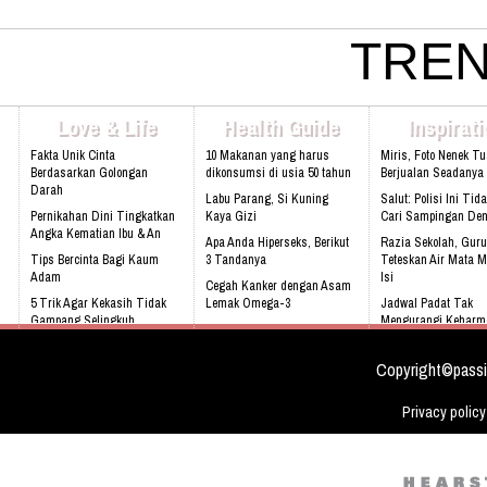
021 - 8795 - 1525 Email:
info@rukunseniorliving.com Addr
Darmawan Park Gate 1, Jl. Raya
TREN
Madang No. 99 Sentul, 16810.
Web:www.rukunseniorliving.com
Love & Life
Health Guide
Inspirat
Fakta Unik Cinta
10 Makanan yang harus
Miris, Foto Nenek T
Berdasarkan Golongan
dikonsumsi di usia 50 tahun
Berjualan Seadanya I
Darah
Labu Parang, Si Kuning
Salut: Polisi Ini Tid
Pernikahan Dini Tingkatkan
Kaya Gizi
Cari Sampingan De
Angka Kematian Ibu & An
Apa Anda Hiperseks, Berikut
Razia Sekolah, Guru
Tips Bercinta Bagi Kaum
3 Tandanya
Teteskan Air Mata M
Adam
Isi
Cegah Kanker dengan Asam
5 Trik Agar Kekasih Tidak
Lemak Omega-3
Jadwal Padat Tak
Gampang Selingkuh
Mengurangi Keharm
Bahaya Mendengkur
Keluarga
Kenali 8 tanda bayi sedang
tidak sehat!
Video: Masya Allah,
Copyright©passi
Meskipun Cacat Nam
Ini
Privacy policy