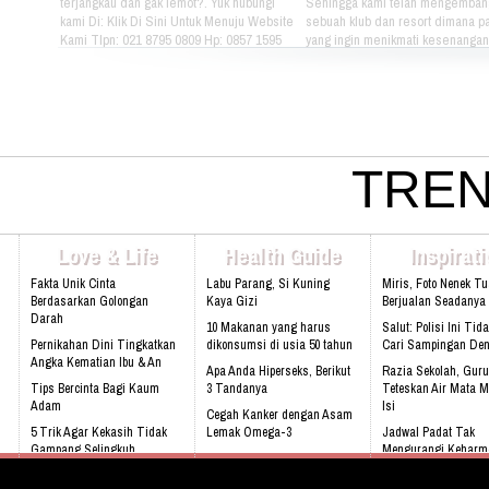
terjangkau dan gak lemot?. Yuk hubungi
Sehingga kami telah mengemban
kami Di: Klik Di Sini Untuk Menuju Website
sebuah klub dan resort dimana pa
Kami Tlpn: 021 8795 0809 Hp: 0857 1595
yang ingin menikmati kesenangan, 
3053 Alamat: Jl. Raya babakan madang
dan gaya hidup yang bebas dapat
No.99 Gate 2, Gd F. Lt2, sentul Selatan
berkumpul dan menikmati hidup 
16810.
sama setiap hari. Jika Anda berm
hubungi kami di kontak dibawah in
021 - 8795 - 1525 Email:
info@rukunseniorliving.com Addr
Darmawan Park Gate 1, Jl. Raya
TREN
Madang No. 99 Sentul, 16810.
Web:www.rukunseniorliving.com
Love & Life
Health Guide
Inspirat
Fakta Unik Cinta
Labu Parang, Si Kuning
Miris, Foto Nenek T
Berdasarkan Golongan
Kaya Gizi
Berjualan Seadanya I
Darah
10 Makanan yang harus
Salut: Polisi Ini Tid
Pernikahan Dini Tingkatkan
dikonsumsi di usia 50 tahun
Cari Sampingan De
Angka Kematian Ibu & An
Apa Anda Hiperseks, Berikut
Razia Sekolah, Guru
Tips Bercinta Bagi Kaum
3 Tandanya
Teteskan Air Mata M
Adam
Isi
Cegah Kanker dengan Asam
5 Trik Agar Kekasih Tidak
Lemak Omega-3
Jadwal Padat Tak
Gampang Selingkuh
Mengurangi Keharm
Bahaya Mendengkur
Keluarga
Kenali 8 tanda bayi sedang