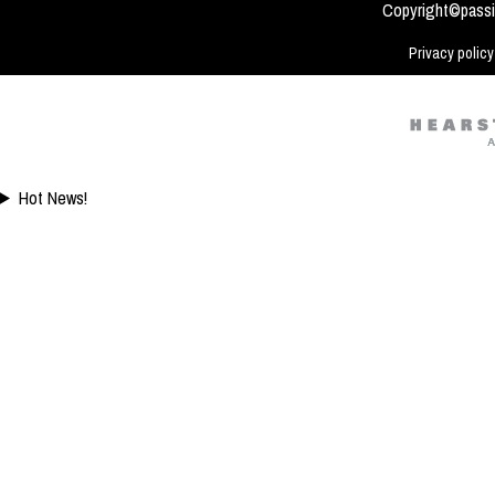
tidak sehat!
Video: Masya Allah,
Copyright©passi
Meskipun Cacat Nam
Ini
Privacy policy
Hot News!