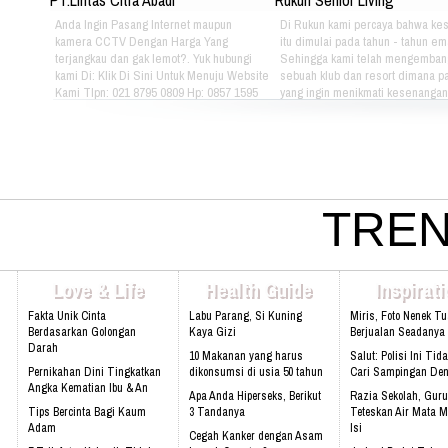
Anda Ingin Pasang Internet maupun
Di Rukun kami percaya bahwa ke
kamera CCTV Dengan Harga Yang
itu dimulai pada tahun - tahun em
terjangkau dan gak lemot?. Yuk hubungi
Sehingga kami telah mengemban
kami Di: Klik Di Sini Untuk Menuju Website
sebuah klub dan resort dimana pa
Kami Tlpn: 021 8795 0809 Hp: 0857 1595
yang ingin menikmati kesenangan, 
3053 Alamat: Jl. Raya babakan madang
dan gaya hidup yang bebas dapat
No.99 Gate 2, Gd F. Lt2, sentul Selatan
berkumpul dan menikmati hidup 
16810.
sama setiap hari. Jika Anda berm
hubungi kami di kontak dibawah in
021 - 8795 - 1525 Email:
info@rukunseniorliving.com Addr
Darmawan Park Gate 1, Jl. Raya
TREN
Madang No. 99 Sentul, 16810.
Web:www.rukunseniorliving.com
Love & Life
Health Guide
Inspirat
Fakta Unik Cinta
Labu Parang, Si Kuning
Miris, Foto Nenek T
Berdasarkan Golongan
Kaya Gizi
Berjualan Seadanya I
Darah
10 Makanan yang harus
Salut: Polisi Ini Tid
Pernikahan Dini Tingkatkan
dikonsumsi di usia 50 tahun
Cari Sampingan De
Angka Kematian Ibu & An
Apa Anda Hiperseks, Berikut
Razia Sekolah, Guru
Tips Bercinta Bagi Kaum
3 Tandanya
Teteskan Air Mata M
Adam
Isi
Cegah Kanker dengan Asam