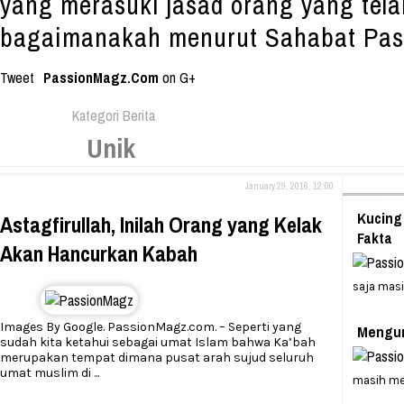
yang merasuki jasad orang yang tela
bagaimanakah menurut Sahabat Pas
Tweet
PassionMagz.Com
on G+
Kategori Berita
Unik
January 29, 2016, 12:00
Kucing
Astagfirullah, Inilah Orang yang Kelak
Fakta
Akan Hancurkan Kabah
saja masi
Images By Google. PassionMagz.com. – Seperti yang
Mengun
sudah kita ketahui sebagai umat Islam bahwa Ka’bah
merupakan tempat dimana pusat arah sujud seluruh
umat muslim di
...
masih m