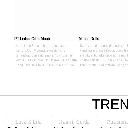
PT.Lintas Citra Abadi
Athina Dolls
Anda Ingin Pasang Internet maupun
Kami adalah pembuat boneka soft
kamera CCTV Dengan Harga Yang
yang berasal dari Bogor, Jawa Ba
terjangkau dan gak lemot?. Yuk hubungi
membuat boneka sebagai teman 
kami Di: Klik Di Sini Untuk Menuju Website
anak-anak atau saudara Anda. B
Kami Tlpn: 021 8795 0809 Hp: 0857 1595
kami terbuat dari material yang 
3053 Alamat: Jl. Raya babakan madang
nyaman dimainkan oleh anak-ana
No.99 Gate 2, Gd F. Lt2, sentul Selatan
kami bertema Iconic Indonesia be
16810.
untuk mengenalkan berbagai mac
batik pada anak-anak. Silahkan pi
sendiri pakaian batik yang tepat u
atau saudara Anda :) Phone: +628
4080 Email: lasarina@athinadoll
TREN
Bbm: 7CD899C3 Addresh: Darm
Park, Jl. Raya Babakan Madang N
Sentul, Bogor 16810 Web:
www.athinadolls.com We Bring H
Love & Life
Health Guide
Passiona
To All Children !! Cinta Batik Cint