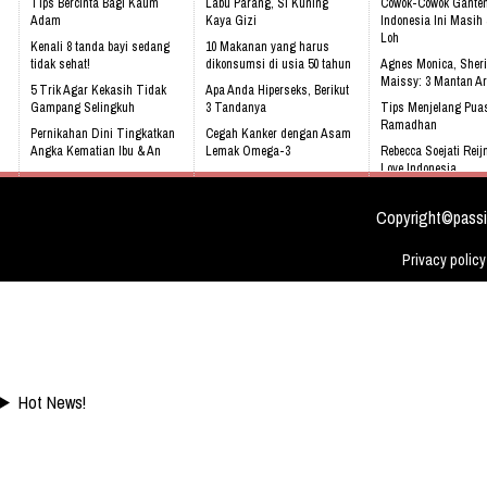
Ku Indonesia !! Klik Di Sini Untu
Tips Bercinta Bagi Kaum
Labu Parang, Si Kuning
Cowok-Cowok Gante
Website Kami
Adam
Kaya Gizi
Indonesia Ini Masih
Loh
Kenali 8 tanda bayi sedang
10 Makanan yang harus
tidak sehat!
dikonsumsi di usia 50 tahun
Agnes Monica, Sheri
Maissy: 3 Mantan Ar
5 Trik Agar Kekasih Tidak
Apa Anda Hiperseks, Berikut
Gampang Selingkuh
3 Tandanya
Tips Menjelang Pua
Ramadhan
Pernikahan Dini Tingkatkan
Cegah Kanker dengan Asam
Angka Kematian Ibu & An
Lemak Omega-3
Rebecca Soejati Reij
Love Indonesia
Sering Mengalami Mimpi
Bahaya Mendengkur
Buruk
Apa Kabar Para Pem
Harry Potter Setela
Copyright©passi
Privacy policy
Hot News!