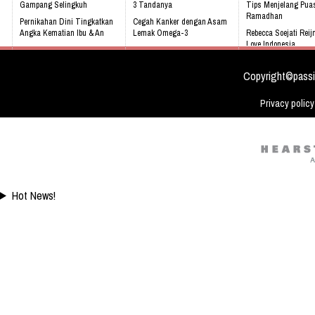
Gampang Selingkuh
3 Tandanya
Tips Menjelang Pua
Ramadhan
Pernikahan Dini Tingkatkan
Cegah Kanker dengan Asam
Angka Kematian Ibu & An
Lemak Omega-3
Rebecca Soejati Reij
Love Indonesia
Sering Mengalami Mimpi
Bahaya Mendengkur
Buruk
Apa Kabar Para Pem
Harry Potter Setela
Copyright©passi
Privacy policy
Hot News!