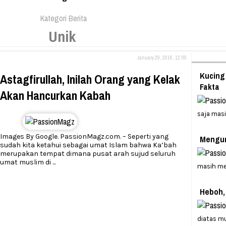
Kategori Berita
Unik
January 29, 2016, 12:00
Kucing
Astagfirullah, Inilah Orang yang Kelak
Fakta
Akan Hancurkan Kabah
saja masi
Images By Google. PassionMagz.com. – Seperti yang
Mengun
sudah kita ketahui sebagai umat Islam bahwa Ka’bah
merupakan tempat dimana pusat arah sujud seluruh
umat muslim di
...
masih m
Heboh,
diatas mu