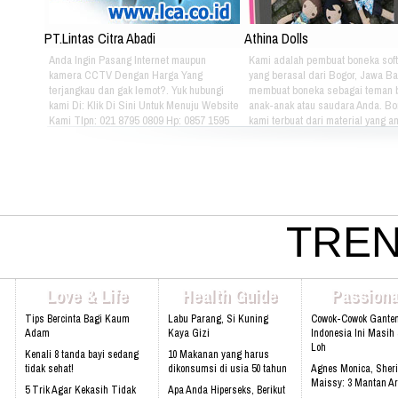
PT.Lintas Citra Abadi
Athina Dolls
Anda Ingin Pasang Internet maupun
Kami adalah pembuat boneka soft
kamera CCTV Dengan Harga Yang
yang berasal dari Bogor, Jawa Ba
terjangkau dan gak lemot?. Yuk hubungi
membuat boneka sebagai teman 
kami Di: Klik Di Sini Untuk Menuju Website
anak-anak atau saudara Anda. B
Kami Tlpn: 021 8795 0809 Hp: 0857 1595
kami terbuat dari material yang 
3053 Alamat: Jl. Raya babakan madang
nyaman dimainkan oleh anak-ana
No.99 Gate 2, Gd F. Lt2, sentul Selatan
kami bertema Iconic Indonesia be
16810.
untuk mengenalkan berbagai mac
batik pada anak-anak. Silahkan pi
sendiri pakaian batik yang tepat u
atau saudara Anda :) Phone: +628
4080 Email: lasarina@athinadoll
TREN
Bbm: 7CD899C3 Addresh: Darm
Park, Jl. Raya Babakan Madang N
Sentul, Bogor 16810 Web:
www.athinadolls.com We Bring H
Love & Life
Health Guide
Passiona
To All Children !! Cinta Batik Cint
Ku Indonesia !! Klik Di Sini Untu
Tips Bercinta Bagi Kaum
Labu Parang, Si Kuning
Cowok-Cowok Gante
Website Kami
Adam
Kaya Gizi
Indonesia Ini Masih
Loh
Kenali 8 tanda bayi sedang
10 Makanan yang harus
tidak sehat!
dikonsumsi di usia 50 tahun
Agnes Monica, Sheri
Maissy: 3 Mantan Ar
5 Trik Agar Kekasih Tidak
Apa Anda Hiperseks, Berikut