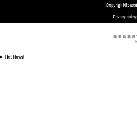
Biasa
Copyright©passi
Privacy policy
Hot News!