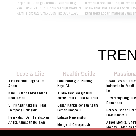
terjangkau dan gak lemot?. Yuk hubungi
membuat boneka sebagai teman 
kami Di: Klik Di Sini Untuk Menuju Website
anak-anak atau saudara Anda. B
Kami Tlpn: 021 8795 0809 Hp: 0857 1595
kami terbuat dari material yang 
3053 Alamat: Jl. Raya babakan madang
nyaman dimainkan oleh anak-ana
No.99 Gate 2, Gd F. Lt2, sentul Selatan
kami bertema Iconic Indonesia be
16810.
untuk mengenalkan berbagai mac
batik pada anak-anak. Silahkan pi
sendiri pakaian batik yang tepat u
atau saudara Anda :) Phone: +628
4080 Email: lasarina@athinadoll
TREN
Bbm: 7CD899C3 Addresh: Darm
Park, Jl. Raya Babakan Madang N
Sentul, Bogor 16810 Web:
www.athinadolls.com We Bring H
Love & Life
Health Guide
Passiona
To All Children !! Cinta Batik Cint
Ku Indonesia !! Klik Di Sini Untu
Tips Bercinta Bagi Kaum
Labu Parang, Si Kuning
Cowok-Cowok Gante
Website Kami
Adam
Kaya Gizi
Indonesia Ini Masih
Loh
Kenali 8 tanda bayi sedang
10 Makanan yang harus
tidak sehat!
dikonsumsi di usia 50 tahun
Tips Menjelang Pua
Ramadhan
5 Trik Agar Kekasih Tidak
Cegah Kanker dengan Asam
Gampang Selingkuh
Lemak Omega-3
Rebecca Soejati Reij
Love Indonesia
Pernikahan Dini Tingkatkan
Bahaya Mendengkur
Angka Kematian Ibu & An
Agnes Monica, Sheri
Mengenal Osteoporosis
Maissy: 3 Mantan Ar
Sering Mengalami Mimpi
sejak dini
Buruk
Sandra Dewi : Saya