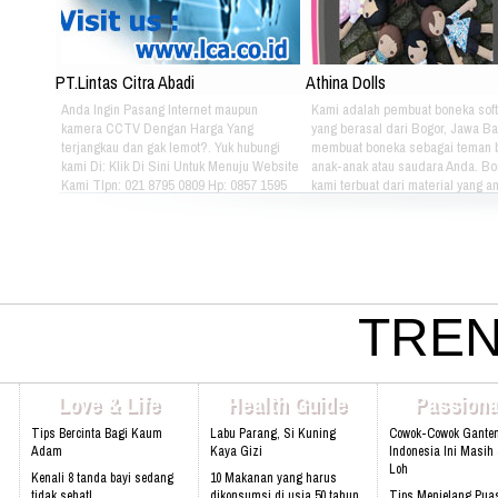
PT.Lintas Citra Abadi
Athina Dolls
Anda Ingin Pasang Internet maupun
Kami adalah pembuat boneka soft
kamera CCTV Dengan Harga Yang
yang berasal dari Bogor, Jawa Ba
terjangkau dan gak lemot?. Yuk hubungi
membuat boneka sebagai teman 
kami Di: Klik Di Sini Untuk Menuju Website
anak-anak atau saudara Anda. B
Kami Tlpn: 021 8795 0809 Hp: 0857 1595
kami terbuat dari material yang 
3053 Alamat: Jl. Raya babakan madang
nyaman dimainkan oleh anak-ana
No.99 Gate 2, Gd F. Lt2, sentul Selatan
kami bertema Iconic Indonesia be
16810.
untuk mengenalkan berbagai mac
batik pada anak-anak. Silahkan pi
sendiri pakaian batik yang tepat u
atau saudara Anda :) Phone: +628
4080 Email: lasarina@athinadoll
TREN
Bbm: 7CD899C3 Addresh: Darm
Park, Jl. Raya Babakan Madang N
Sentul, Bogor 16810 Web:
www.athinadolls.com We Bring H
Love & Life
Health Guide
Passiona
To All Children !! Cinta Batik Cint
Ku Indonesia !! Klik Di Sini Untu
Tips Bercinta Bagi Kaum
Labu Parang, Si Kuning
Cowok-Cowok Gante
Website Kami
Adam
Kaya Gizi
Indonesia Ini Masih
Loh
Kenali 8 tanda bayi sedang
10 Makanan yang harus
tidak sehat!
dikonsumsi di usia 50 tahun
Tips Menjelang Pua