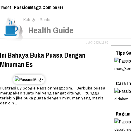
Tweet
PassionMagz.Com
on G+
Kategori Berita
Health Guide
July 3, 2015, 12:00
Tips S
Ini Bahaya Buka Puasa Dengan
Minuman Es
mengkon
Cara In
Ilustrasi By Google. Passionmagz.com. – Berbuka puasa
merupakan suatu hal yang sangat ditungu – tunggu
terlebih jika buka puasa dengan minuman yang manis
didalam
dan din
...
Ragam 
dapat m