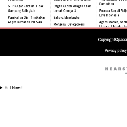
Ramadhan
5 Trik Agar Kekasih Tidak
Cegah Kanker dengan Asam
Gampang Selingkuh
Lemak Omega-3
Rebecca Soejati Reij
Love Indonesia
Pernikahan Dini Tingkatkan
Bahaya Mendengkur
Angka Kematian Ibu & An
Agnes Monica, Sheri
Mengenal Osteoporosis
Maissy: 3 Mantan Ar
Sering Mengalami Mimpi
sejak dini
Buruk
Sandra Dewi : Saya
Biasa
Copyright©passi
Privacy policy
Hot News!