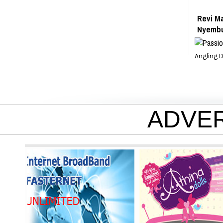
Revi Ma
Nyemb
Angling 
ADVE