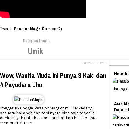
Tweet
PassionMagz.Com
on G+
Kategori Berita
Unik
June 24, 2016, 12:00
Heboh:
Wow, Wanita Muda Ini Punya 3 Kaki dan
4 Payudara Lho
datang da
Asik M
Images By Google. PassionMagz.com. – Terkadang
Dalam 
sesuatu hal aneh dan tapi nyata bisa saja terjadi di
dunia ini yah Sahabat Passion, bahkan hal tersebut
membuat kita se
...
terfavori