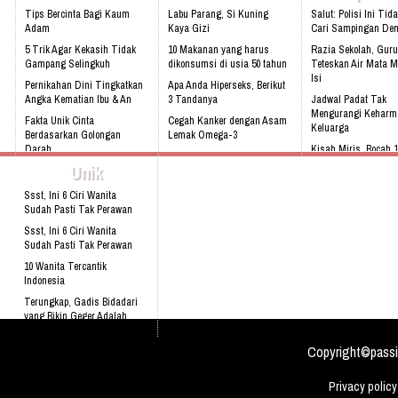
Ku Indonesia !! Klik Di Sini Untu
Tips Bercinta Bagi Kaum
Labu Parang, Si Kuning
Salut: Polisi Ini Tid
Website Kami
Adam
Kaya Gizi
Cari Sampingan De
5 Trik Agar Kekasih Tidak
10 Makanan yang harus
Razia Sekolah, Guru
Gampang Selingkuh
dikonsumsi di usia 50 tahun
Teteskan Air Mata M
Isi
Pernikahan Dini Tingkatkan
Apa Anda Hiperseks, Berikut
Angka Kematian Ibu & An
3 Tandanya
Jadwal Padat Tak
Mengurangi Keharm
Fakta Unik Cinta
Cegah Kanker dengan Asam
Keluarga
Berdasarkan Golongan
Lemak Omega-3
Darah
Kisah Miris, Bocah 
Bahaya Mendengkur
Jualan Cilok Demi I
Unik
Kenali 8 tanda bayi sedang
tidak sehat!
Video: Masya Allah,
Ssst, Ini 6 Ciri Wanita
Meskipun Cacat Nam
Sudah Pasti Tak Perawan
Ini
Ssst, Ini 6 Ciri Wanita
Sudah Pasti Tak Perawan
10 Wanita Tercantik
Indonesia
Terungkap, Gadis Bidadari
yang Bikin Geger Adalah
Kocak, Niat Menolong Korban
Copyright©passi
Kecelakaan Pria Ini Ma
Privacy policy