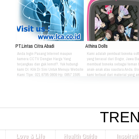
PT.Lintas Citra Abadi
Athina Dolls
Anda Ingin Pasang Internet maupun
Kami adalah pembuat boneka soft
kamera CCTV Dengan Harga Yang
yang berasal dari Bogor, Jawa Ba
terjangkau dan gak lemot?. Yuk hubungi
membuat boneka sebagai teman 
kami Di: Klik Di Sini Untuk Menuju Website
anak-anak atau saudara Anda. B
Kami Tlpn: 021 8795 0809 Hp: 0857 1595
kami terbuat dari material yang 
3053 Alamat: Jl. Raya babakan madang
nyaman dimainkan oleh anak-ana
No.99 Gate 2, Gd F. Lt2, sentul Selatan
kami bertema Iconic Indonesia be
16810.
untuk mengenalkan berbagai mac
batik pada anak-anak. Silahkan pi
sendiri pakaian batik yang tepat u
atau saudara Anda :) Phone: +628
4080 Email: lasarina@athinadoll
TREN
Bbm: 7CD899C3 Addresh: Darm
Park, Jl. Raya Babakan Madang N
Sentul, Bogor 16810 Web:
www.athinadolls.com We Bring H
Love & Life
Health Guide
Inspirat
To All Children !! Cinta Batik Cint