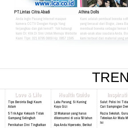
PT.Lintas Citra Abadi
Athina Dolls
Anda Ingin Pasang Internet maupun
Kami adalah pembuat boneka soft
kamera CCTV Dengan Harga Yang
yang berasal dari Bogor, Jawa Ba
terjangkau dan gak lemot?. Yuk hubungi
membuat boneka sebagai teman 
kami Di: Klik Di Sini Untuk Menuju Website
anak-anak atau saudara Anda. B
Kami Tlpn: 021 8795 0809 Hp: 0857 1595
kami terbuat dari material yang 
3053 Alamat: Jl. Raya babakan madang
nyaman dimainkan oleh anak-ana
No.99 Gate 2, Gd F. Lt2, sentul Selatan
kami bertema Iconic Indonesia be
16810.
untuk mengenalkan berbagai mac
batik pada anak-anak. Silahkan pi
sendiri pakaian batik yang tepat u
atau saudara Anda :) Phone: +628
4080 Email: lasarina@athinadoll
TREN
Bbm: 7CD899C3 Addresh: Darm
Park, Jl. Raya Babakan Madang N
Sentul, Bogor 16810 Web:
www.athinadolls.com We Bring H
Love & Life
Health Guide
Inspirat
To All Children !! Cinta Batik Cint
Ku Indonesia !! Klik Di Sini Untu
Tips Bercinta Bagi Kaum
Labu Parang, Si Kuning
Salut: Polisi Ini Tid
Website Kami
Adam
Kaya Gizi
Cari Sampingan De
5 Trik Agar Kekasih Tidak
10 Makanan yang harus
Razia Sekolah, Guru
Gampang Selingkuh
dikonsumsi di usia 50 tahun
Teteskan Air Mata M
Isi
Pernikahan Dini Tingkatkan
Apa Anda Hiperseks, Berikut