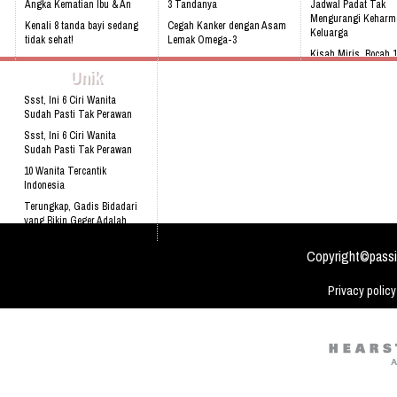
Angka Kematian Ibu & An
3 Tandanya
Jadwal Padat Tak
Mengurangi Keharm
Kenali 8 tanda bayi sedang
Cegah Kanker dengan Asam
Keluarga
tidak sehat!
Lemak Omega-3
Kisah Miris, Bocah 
Fakta Unik Cinta
Bahaya Mendengkur
Jualan Cilok Demi I
Unik
Berdasarkan Golongan
Darah
Desain Gedung Yang
Ssst, Ini 6 Ciri Wanita
dengan Concept 3D
Sudah Pasti Tak Perawan
Ssst, Ini 6 Ciri Wanita
Sudah Pasti Tak Perawan
10 Wanita Tercantik
Indonesia
Terungkap, Gadis Bidadari
yang Bikin Geger Adalah
Kocak, Niat Menolong Korban
Copyright©passi
Kecelakaan Pria Ini Ma
Privacy policy