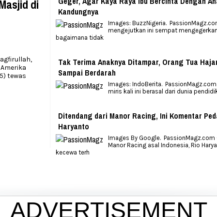
Geger, Agar Kaya Raya Ibu Bercinta Dengan A
Masjid di
Kandungnya
Images: BuzzNigeria. PassionMagz.co
mengejutkan ini sempat mengegerkan
bagaimana tidak
gfirullah,
Tak Terima Anaknya Ditampar, Orang Tua Haja
 Amerika
Sampai Berdarah
5) tewas
Images: IndoBerita. PassionMagz.com 
miris kali ini berasal dari dunia pendi
Ditendang dari Manor Racing, Ini Komentar Ped
Haryanto
Images By Google. PassionMagz.com 
Manor Racing asal Indonesia, Rio Hary
kecewa terh
ADVERTISEMENT