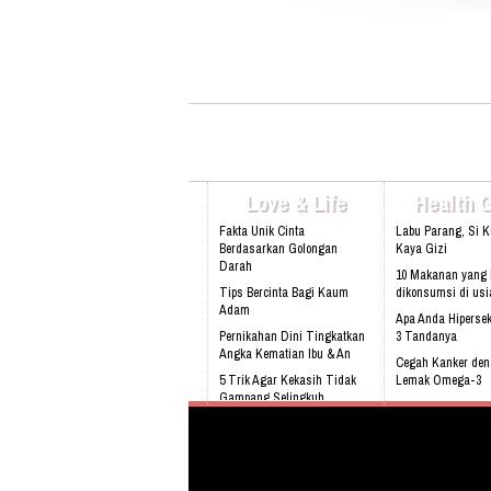
3053 Alamat: Jl. Raya babakan madang
No.99 Gate 2, Gd F. Lt2, sentul Selatan
16810.
Love & Life
Health 
Fakta Unik Cinta
Labu Parang, Si 
Berdasarkan Golongan
Kaya Gizi
Darah
10 Makanan yang 
Tips Bercinta Bagi Kaum
dikonsumsi di usi
Adam
Apa Anda Hipersek
Pernikahan Dini Tingkatkan
3 Tandanya
Angka Kematian Ibu & An
Cegah Kanker de
5 Trik Agar Kekasih Tidak
Lemak Omega-3
Gampang Selingkuh
Bahaya Mendengk
Kenali 8 tanda bayi sedang
tidak sehat!