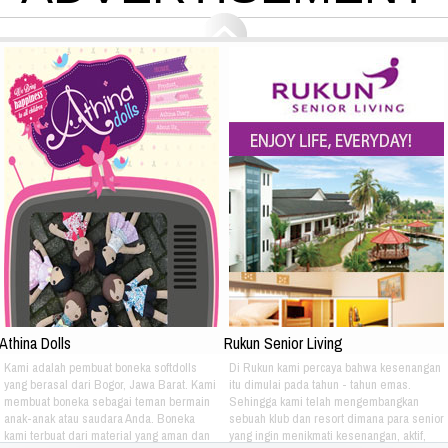
Athina Dolls
Rukun Senior Living
Kami adalah pembuat boneka softdolls
Di Rukun kami percaya bahwa kesenangan
yang berasal dari Bogor, Jawa Barat. Kami
itu dimulai pada tahun - tahun emas.
membuat boneka sebagai teman bermain
Sehingga kami telah mengembangkan
anak-anak atau saudara Anda. Boneka
sebuah klub dan resort dimana para senior
kami terbuat dari material yang aman dan
yang ingin menikmati kesenangan, aktif,