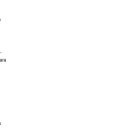
a
,
ara
k