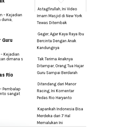
nak
Astagfirullah, Ini Video
m – Kejadian
Imam Masjid di New York
 dunia,
Tewas Ditembak
Geger, Agar Kaya Raya Ibu
r Guru
Bercinta Dengan Anak
Kandungnya
– Kejadian
dikan dimana s
Tak Terima Anaknya
Ditampar, Orang Tua Hajar
Guru Sampai Berdarah
as Rio
Ditendang dari Manor
– Pembalap
Racing, Ini Komentar
anto sangat
Pedas Rio Haryanto
Kapankah Indonesia Bisa
Merdeka dari 7 Hal
Memalukan Ini