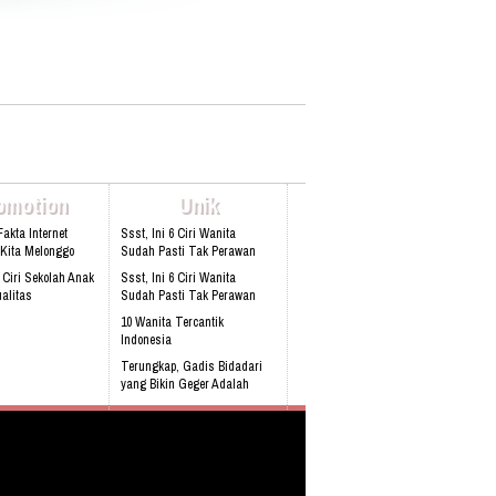
3228 Mail: leni@oasewisata.com
omotion
Unik
Fakta Internet
Ssst, Ini 6 Ciri Wanita
 Kita Melonggo
Sudah Pasti Tak Perawan
5 Ciri Sekolah Anak
Ssst, Ini 6 Ciri Wanita
alitas
Sudah Pasti Tak Perawan
10 Wanita Tercantik
Indonesia
Terungkap, Gadis Bidadari
yang Bikin Geger Adalah
Kocak, Niat Menolong Korban
Kecelakaan Pria Ini Ma