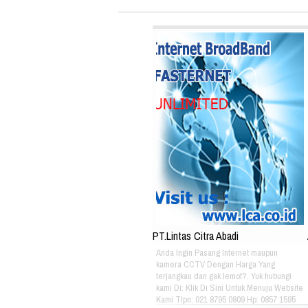
PT.Lintas Citra Abadi
Anda Ingin Pasang Internet maupun
kamera CCTV Dengan Harga Yang
terjangkau dan gak lemot?. Yuk hubungi
kami Di: Klik Di Sini Untuk Menuju Website
Kami Tlpn: 021 8795 0809 Hp: 0857 1595