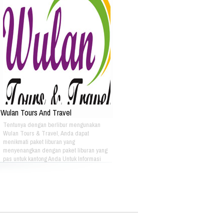
Wulan Tours And Travel
Tentunya dengan berlibur mengunakan
Wulan Tours & Travel, Anda dapat
menikmati paket liburan yang
menyenangkan dengan paket liburan yang
pas untuk kantong Anda Untuk Informasi
Lebih Lanjut Bisa Menghubungi: PT. OASE
HIKMAH WISATA Plaza Pasifik Blok A3 N0
51 Jl. Boulevard Barat Raya Kelapa
Gading Jakarta Utara Phone :
+622145840561 Fax : +622145876303 Hp :
087870075558 Email
:info@oasewisata.com