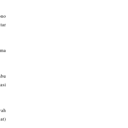
ono
tar
ama
abu
asi
yah
at)