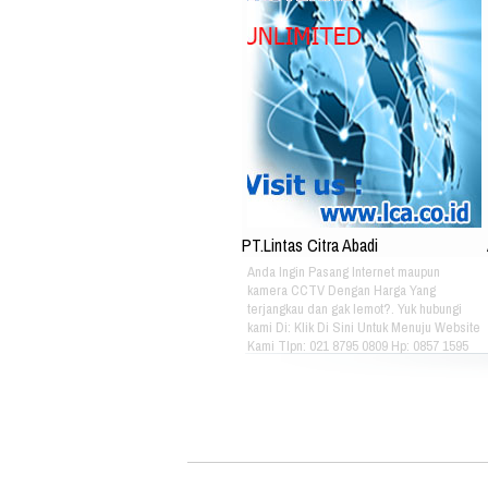
PT.Lintas Citra Abadi
Anda Ingin Pasang Internet maupun
kamera CCTV Dengan Harga Yang
terjangkau dan gak lemot?. Yuk hubungi
kami Di: Klik Di Sini Untuk Menuju Website
Kami Tlpn: 021 8795 0809 Hp: 0857 1595
3053 Alamat: Jl. Raya babakan madang
No.99 Gate 2, Gd F. Lt2, sentul Selatan
16810.