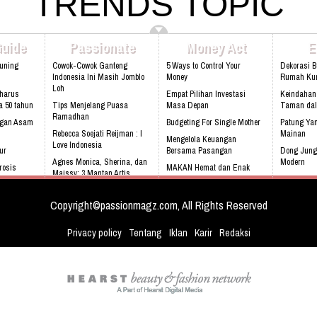
TRENDS TOPIC
Bbm: 7CD899C3 Addresh: Darmawan
Madang No. 99 Sentul, 16810.
Park, Jl. Raya Babakan Madang No. 99
Web:www.rukunseniorliving.com
Sentul, Bogor 16810 Web:
www.athinadolls.com We Bring Happiness
Guide
Passionate
Money Act
E
To All Children !! Cinta Batik Cinta Negri
Ku Indonesia !! Klik Di Sini Untuk Menuju
Kuning
Cowok-Cowok Ganteng
5 Ways to Control Your
Dekorasi 
Website Kami
Indonesia Ini Masih Jomblo
Money
Rumah Kur
Loh
harus
Empat Pilihan Investasi
Keindahan
a 50 tahun
Tips Menjelang Puasa
Masa Depan
Taman da
Ramadhan
ngan Asam
Budgeting For Single Mother
Patung Yan
Rebecca Soejati Reijman : I
Mainan
Mengelola Keuangan
Love Indonesia
ur
Bersama Pasangan
Dong Jung
Agnes Monica, Sherina, dan
Modern
rosis
MAKAN Hemat dan Enak
Maissy: 3 Mantan Artis
Audi S3, m
Sandra Dewi : Saya Wanita
dengan LTE
Biasa
Copyright©passionmagz.com, All Rights Reserved
Privacy policy
Tentang
Iklan
Karir
Redaksi