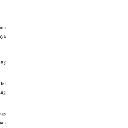
nta
nya
ang
fet
ang
tas
ian