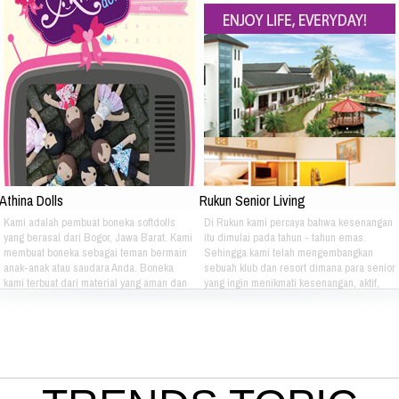
Athina Dolls
Rukun Senior Living
Kami adalah pembuat boneka softdolls
Di Rukun kami percaya bahwa kesenangan
yang berasal dari Bogor, Jawa Barat. Kami
itu dimulai pada tahun - tahun emas.
membuat boneka sebagai teman bermain
Sehingga kami telah mengembangkan
anak-anak atau saudara Anda. Boneka
sebuah klub dan resort dimana para senior
kami terbuat dari material yang aman dan
yang ingin menikmati kesenangan, aktif,
nyaman dimainkan oleh anak-anak. Boneka
dan gaya hidup yang bebas dapat
kami bertema Iconic Indonesia bertujuan
berkumpul dan menikmati hidup bersama -
untuk mengenalkan berbagai macam jenis
sama setiap hari. Jika Anda berminat Bisa
batik pada anak-anak. Silahkan pilih
hubungi kami di kontak dibawah ini: Phone:
sendiri pakaian batik yang tepat untuk anak
021 - 8795 - 1525 Email:
atau saudara Anda :) Phone: +628 1111
info@rukunseniorliving.com Addresh:
4080 Email: lasarina@athinadolls.com
Darmawan Park Gate 1, Jl. Raya Babakan