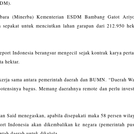
SDM).
tubara (Minerba) Kementerian ESDM Bambang Gatot Ariy
h sepakat untuk menciutkan lahan garapan dari 212.950 hek
eeport Indonesia berangsur mengecil sejak kontrak karya pert
a hektar.
kerja sama antara pemerintah daerah dan BUMN. “Daerah W
potensinya bagus. Memang daerahnya remote dan perlu invest
n Said menegaskan, apabila disepakati maka 58 persen wila
port Indonesia akan dikembalikan ke negara (pemerintah pus
ntah daerah untuk dikelola.