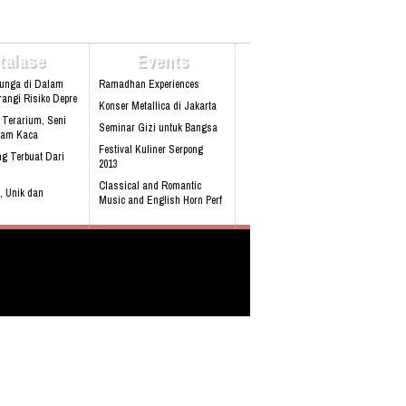
talase
Events
Bunga di Dalam
Ramadhan Experiences
angi Risiko Depre
Konser Metallica di Jakarta
 Terarium, Seni
Seminar Gizi untuk Bangsa
lam Kaca
Festival Kuliner Serpong
g Terbuat Dari
2013
Classical and Romantic
, Unik dan
Music and English Horn Perf
obil pertama
 Built-in