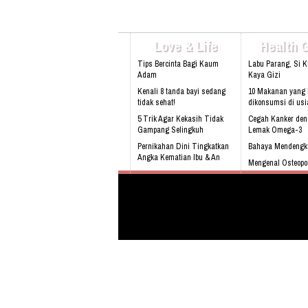
Love & Life
Health 
Tips Bercinta Bagi Kaum
Labu Parang, Si 
Adam
Kaya Gizi
Kenali 8 tanda bayi sedang
10 Makanan yang 
tidak sehat!
dikonsumsi di usi
5 Trik Agar Kekasih Tidak
Cegah Kanker de
Gampang Selingkuh
Lemak Omega-3
Pernikahan Dini Tingkatkan
Bahaya Mendengk
Angka Kematian Ibu & An
Mengenal Osteopo
Sering Mengalami Mimpi
sejak dini
Buruk