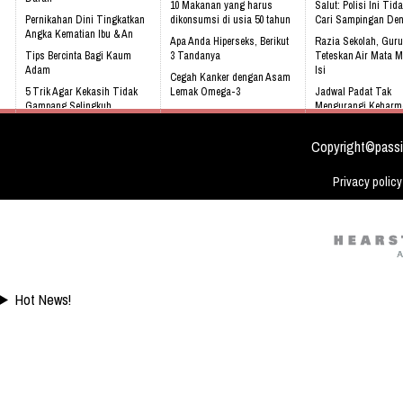
10 Makanan yang harus
Salut: Polisi Ini Tid
Pernikahan Dini Tingkatkan
dikonsumsi di usia 50 tahun
Cari Sampingan De
Angka Kematian Ibu & An
Apa Anda Hiperseks, Berikut
Razia Sekolah, Guru
Tips Bercinta Bagi Kaum
3 Tandanya
Teteskan Air Mata M
Adam
Isi
Cegah Kanker dengan Asam
5 Trik Agar Kekasih Tidak
Lemak Omega-3
Jadwal Padat Tak
Gampang Selingkuh
Mengurangi Keharm
Bahaya Mendengkur
Keluarga
Kenali 8 tanda bayi sedang
tidak sehat!
Video: Masya Allah,
Copyright©passi
Meskipun Cacat Nam
Ini
Privacy policy
Hot News!