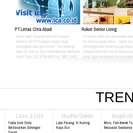
PT.Lintas Citra Abadi
Rukun Senior Living
Anda Ingin Pasang Internet maupun
Di Rukun kami percaya bahwa ke
kamera CCTV Dengan Harga Yang
itu dimulai pada tahun - tahun em
terjangkau dan gak lemot?. Yuk hubungi
Sehingga kami telah mengemban
kami Di: Klik Di Sini Untuk Menuju Website
sebuah klub dan resort dimana pa
Kami Tlpn: 021 8795 0809 Hp: 0857 1595
yang ingin menikmati kesenangan, 
3053 Alamat: Jl. Raya babakan madang
dan gaya hidup yang bebas dapat
No.99 Gate 2, Gd F. Lt2, sentul Selatan
berkumpul dan menikmati hidup 
16810.
sama setiap hari. Jika Anda berm
hubungi kami di kontak dibawah in
021 - 8795 - 1525 Email:
info@rukunseniorliving.com Addr
Darmawan Park Gate 1, Jl. Raya
TREN
Madang No. 99 Sentul, 16810.
Web:www.rukunseniorliving.com
Love & Life
Health Guide
Inspirat
Fakta Unik Cinta
Labu Parang, Si Kuning
Miris, Foto Nenek T
Berdasarkan Golongan
Kaya Gizi
Berjualan Seadanya I
Darah