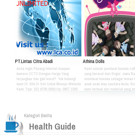
PT.Lintas Citra Abadi
Athina Dolls
Anda Ingin Pasang Internet maupun
Kami adalah pembuat boneka soft
kamera CCTV Dengan Harga Yang
yang berasal dari Bogor, Jawa Ba
terjangkau dan gak lemot?. Yuk hubungi
membuat boneka sebagai teman 
kami Di: Klik Di Sini Untuk Menuju Website
anak-anak atau saudara Anda. B
Kami Tlpn: 021 8795 0809 Hp: 0857 1595
kami terbuat dari material yang 
3053 Alamat: Jl. Raya babakan madang
nyaman dimainkan oleh anak-ana
No.99 Gate 2, Gd F. Lt2, sentul Selatan
kami bertema Iconic Indonesia be
16810.
untuk mengenalkan berbagai mac
batik pada anak-anak. Silahkan pi
Kategori Berita
sendiri pakaian batik yang tepat u
atau saudara Anda :) Phone: +628
Health Guide
4080 Email: lasarina@athinadoll
Bbm: 7CD899C3 Addresh: Darm