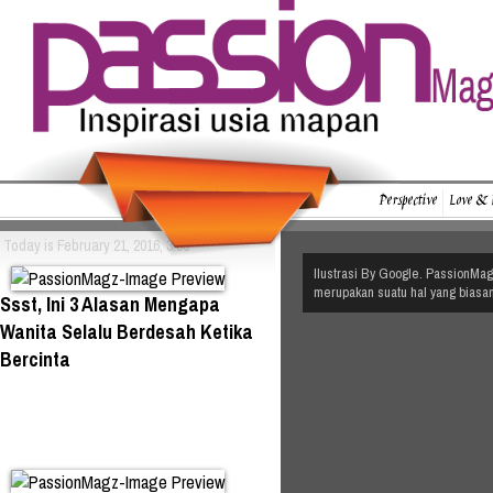
Perspective
Love & 
Today is February 21, 2016, 3:56
Ilustrasi By Google. PassionMagz
merupakan suatu hal yang biasa
Ssst, Ini 3 Alasan Mengapa
Wanita Selalu Berdesah Ketika
Bercinta