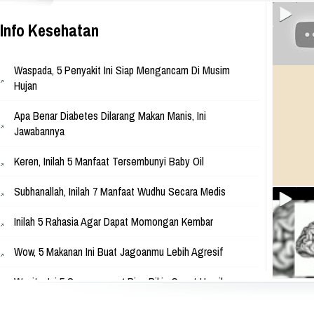
Park, Jl. Raya Babakan Madang N
Sentul, Bogor 16810 Web:
www.athinadolls.com We Bring H
Info Kesehatan
To All Children !! Cinta Batik Cint
Ku Indonesia !! Klik Di Sini Untu
Website Kami
Waspada, 5 Penyakit Ini Siap Mengancam Di Musim
Hujan
Apa Benar Diabetes Dilarang Makan Manis, Ini
Jawabannya
Keren, Inilah 5 Manfaat Tersembunyi Baby Oil
Subhanallah, Inilah 7 Manfaat Wudhu Secara Medis
Inilah 5 Rahasia Agar Dapat Momongan Kembar
Wow, 5 Makanan Ini Buat Jagoanmu Lebih Agresif
Wanita, Ini 5 Sayuran yang Bisa Bikin Cepat Hamil
Inilah 5 Misteri Kesehatan, Dibalik Warna Warni Buah