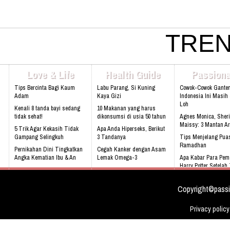
Buahan
Banyak Masturbasi Bikin Dengkul Kopong, Mitos Apa
TREN
Fakta
Awas, Jangan Konsumsi 5 Makanan Ini Ketika Sarapan
Love & Life
Health Guide
Passiona
Tips Bercinta Bagi Kaum
Labu Parang, Si Kuning
Cowok-Cowok Gante
Adam
Kaya Gizi
Indonesia Ini Masih
Loh
Kenali 8 tanda bayi sedang
10 Makanan yang harus
tidak sehat!
dikonsumsi di usia 50 tahun
Agnes Monica, Sheri
Maissy: 3 Mantan Ar
5 Trik Agar Kekasih Tidak
Apa Anda Hiperseks, Berikut
Gampang Selingkuh
3 Tandanya
Tips Menjelang Pua
Ramadhan
Pernikahan Dini Tingkatkan
Cegah Kanker dengan Asam
Angka Kematian Ibu & An
Lemak Omega-3
Apa Kabar Para Pem
Harry Potter Setela
Sering Mengalami Mimpi
Bahaya Mendengkur
Buruk
Rebecca Soejati Reij
Love Indonesia
Copyright©passi
Privacy policy