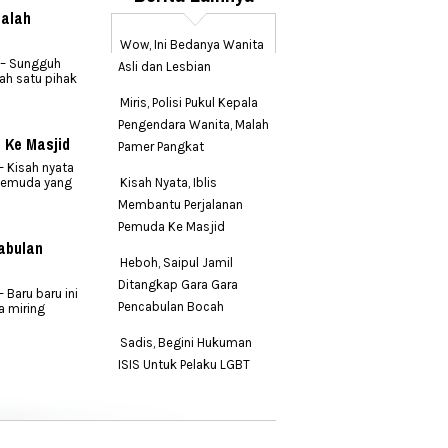
Malah
Wow, Ini Bedanya Wanita
. – Sungguh
Asli dan Lesbian
lah satu pihak
Miris, Polisi Pukul Kepala
Pengendara Wanita, Malah
 Ke Masjid
Pamer Pangkat
 Kisah nyata
 pemuda yang
Kisah Nyata, Iblis
Membantu Perjalanan
Pemuda Ke Masjid
abulan
Heboh, Saipul Jamil
Ditangkap Gara Gara
Baru baru ini
Pencabulan Bocah
a miring
Sadis, Begini Hukuman
ISIS Untuk Pelaku LGBT