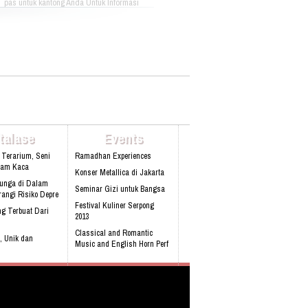
pas untuk kantong Anda Untuk Informasi
Lebih Lanjut Bisa Menghubungi: PT. OASE
HIKMAH WISATA Plaza Pasifik Blok A3 N0
51 Jl. Boulevard Barat Raya Kelapa
Gading Jakarta Utara Phone :
+622145840561 Fax : +622145876303 Hp :
087870075558 Email
:info@oasewisata.com
talase
Events
 Terarium, Seni
Ramadhan Experiences
lam Kaca
Konser Metallica di Jakarta
Bunga di Dalam
Seminar Gizi untuk Bangsa
angi Risiko Depre
Festival Kuliner Serpong
g Terbuat Dari
2013
Classical and Romantic
, Unik dan
Music and English Horn Perf
obil pertama
 Built-in