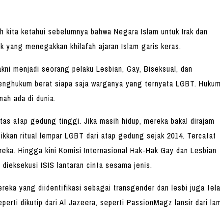
ah kita ketahui sebelumnya bahwa Negara Islam untuk Irak dan
 yang menegakkan khilafah ajaran Islam garis keras.
akni menjadi seorang pelaku Lesbian, Gay, Biseksual, dan
menghukum berat siapa saja warganya yang ternyata LGBT. Huku
rnah ada di dunia.
tas atap gedung tinggi. Jika masih hidup, mereka bakal dirajam
kkan ritual lempar LGBT dari atap gedung sejak 2014. Tercatat
reka. Hingga kini Komisi Internasional Hak-Hak Gay dan Lesbian
dieksekusi ISIS lantaran cinta sesama jenis.
reka yang diidentifikasi sebagai transgender dan lesbi juga tel
perti dikutip dari Al Jazeera, seperti PassionMagz lansir dari la