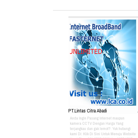
PT.Lintas Citra Abadi
Anda Ingin Pasang Internet maupun
kamera CCTV Dengan Harga Yang
terjangkau dan gak lemot?. Yuk hubungi
kami Di: Klik Di Sini Untuk Menuju Website