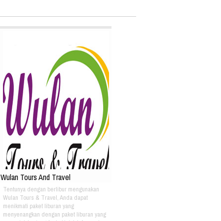
Wulan Tours And Travel
Tentunya dengan berlibur mengunakan
Wulan Tours & Travel, Anda dapat
menikmati paket liburan yang
menyenangkan dengan paket liburan yang