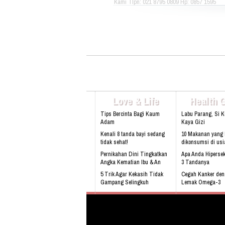
Kami Tlpn: 021 8795 0809 Hp: 0857 1595
3053 Alamat: Jl. Raya babakan madang
No.99 Gate 2, Gd F. Lt2, sentul Selatan
16810.
Love & Life
Health 
Tips Bercinta Bagi Kaum
Labu Parang, Si 
Adam
Kaya Gizi
Kenali 8 tanda bayi sedang
10 Makanan yang 
tidak sehat!
dikonsumsi di usi
Pernikahan Dini Tingkatkan
Apa Anda Hipersek
Angka Kematian Ibu & An
3 Tandanya
5 Trik Agar Kekasih Tidak
Cegah Kanker de
Gampang Selingkuh
Lemak Omega-3
Sering Mengalami Mimpi
Bahaya Mendengk
Buruk