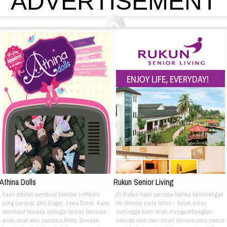
ADVERTISEMENT
Athina Dolls
Rukun Senior Living
Kami adalah pembuat boneka softdolls
Di Rukun kami percaya bahwa kesenangan
yang berasal dari Bogor, Jawa Barat. Kami
itu dimulai pada tahun - tahun emas.
membuat boneka sebagai teman bermain
Sehingga kami telah mengembangkan
anak-anak atau saudara Anda. Boneka
sebuah klub dan resort dimana para senior