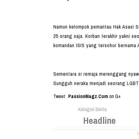
Namun kelompok pemantau Hak Asasi Su
25 orang saja. Korban terakhir yakni se
komandan ISIS yang tersohor bernama A
Sementara si remaja merenggang nyawa,
Sungguh neraka menjadi seorang LGBT d
Tweet
PassionMagz.Com
on G+
Kategori Berita
Headline
F