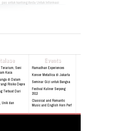
pas untuk kantong Anda Untuk Informasi
Lebih Lanjut Bisa Menghubungi: PT. OASE
HIKMAH WISATA Plaza Pasifik Blok A3 N0
51 Jl. Boulevard Barat Raya Kelapa
Gading Jakarta Utara Phone :
+622145840561 Fax : +622145876303 Hp :
087870075558 Email
:info@oasewisata.com
talase
Events
 Terarium, Seni
Ramadhan Experiences
lam Kaca
Konser Metallica di Jakarta
Bunga di Dalam
Seminar Gizi untuk Bangsa
angi Risiko Depre
Festival Kuliner Serpong
g Terbuat Dari
2013
Classical and Romantic
, Unik dan
Music and English Horn Perf
obil pertama
 Built-in