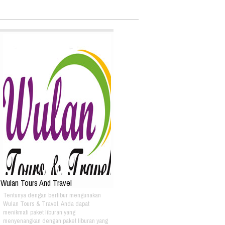
Wulan Tours And Travel
Tentunya dengan berlibur mengunakan
Wulan Tours & Travel, Anda dapat
menikmati paket liburan yang
menyenangkan dengan paket liburan yang