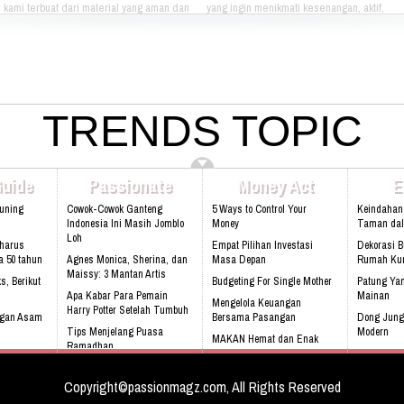
kami terbuat dari material yang aman dan
yang ingin menikmati kesenangan, aktif,
nyaman dimainkan oleh anak-anak. Boneka
dan gaya hidup yang bebas dapat
kami bertema Iconic Indonesia bertujuan
berkumpul dan menikmati hidup bersama -
untuk mengenalkan berbagai macam jenis
sama setiap hari. Jika Anda berminat Bisa
batik pada anak-anak. Silahkan pilih
hubungi kami di kontak dibawah ini: Phone:
sendiri pakaian batik yang tepat untuk anak
021 - 8795 - 1525 Email:
atau saudara Anda :) Phone: +628 1111
info@rukunseniorliving.com Addresh:
4080 Email: lasarina@athinadolls.com
TRENDS TOPIC
Darmawan Park Gate 1, Jl. Raya Babakan
Bbm: 7CD899C3 Addresh: Darmawan
Madang No. 99 Sentul, 16810.
Park, Jl. Raya Babakan Madang No. 99
Web:www.rukunseniorliving.com
Sentul, Bogor 16810 Web:
www.athinadolls.com We Bring Happiness
Guide
Passionate
Money Act
E
To All Children !! Cinta Batik Cinta Negri
Ku Indonesia !! Klik Di Sini Untuk Menuju
Kuning
Cowok-Cowok Ganteng
5 Ways to Control Your
Keindahan
Website Kami
Indonesia Ini Masih Jomblo
Money
Taman da
Loh
harus
Empat Pilihan Investasi
Dekorasi 
a 50 tahun
Agnes Monica, Sherina, dan
Masa Depan
Rumah Kur
Maissy: 3 Mantan Artis
s, Berikut
Budgeting For Single Mother
Patung Yan
Apa Kabar Para Pemain
Mainan
Mengelola Keuangan
Harry Potter Setelah Tumbuh
ngan Asam
Bersama Pasangan
Dong Jung
Tips Menjelang Puasa
Modern
MAKAN Hemat dan Enak
Ramadhan
ur
Audi S3, m
Rebecca Soejati Reijman : I
dengan LTE
Love Indonesia
Copyright©passionmagz.com, All Rights Reserved