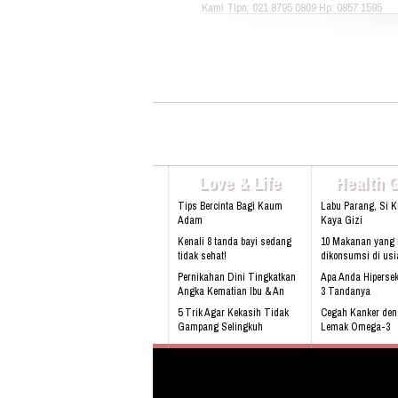
Kami Tlpn: 021 8795 0809 Hp: 0857 1595
3053 Alamat: Jl. Raya babakan madang
No.99 Gate 2, Gd F. Lt2, sentul Selatan
16810.
Love & Life
Health 
Tips Bercinta Bagi Kaum
Labu Parang, Si 
Adam
Kaya Gizi
Kenali 8 tanda bayi sedang
10 Makanan yang 
tidak sehat!
dikonsumsi di usi
Pernikahan Dini Tingkatkan
Apa Anda Hipersek
Angka Kematian Ibu & An
3 Tandanya
5 Trik Agar Kekasih Tidak
Cegah Kanker de
Gampang Selingkuh
Lemak Omega-3
Sering Mengalami Mimpi
Bahaya Mendengk
Buruk