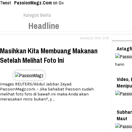
Tweet
PassionMagz.Com
on G+
Kategori Berita
Headline
January 22, 2016, 12:00
Astagfi
Masihkan Kita Membuang Makanan
Setelah Melihat Foto Ini
harin
Video,
Images REUTERS/Abdul Jabbar Zeyad.
Menipu
PassionMagz.com. – Jika Sahabat Passion sudah
melihat foto foto di bawah ini maka Anda akan
merasakan miris bukan?, y
...
Subhana
Maut