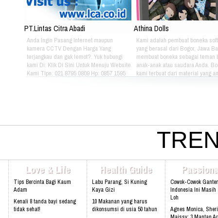
PT.Lintas Citra Abadi
Athina Dolls
Anda Ingin Pasang Internet maupun
Kami adalah pembuat boneka soft
kamera CCTV Dengan Harga Yang
yang berasal dari Bogor, Jawa Ba
terjangkau dan gak lemot?. Yuk hubungi
membuat boneka sebagai teman 
kami Di: Klik Di Sini Untuk Menuju Website
anak-anak atau saudara Anda. B
Kami Tlpn: 021 8795 0809 Hp: 0857 1595
kami terbuat dari material yang 
3053 Alamat: Jl. Raya babakan madang
nyaman dimainkan oleh anak-ana
No.99 Gate 2, Gd F. Lt2, sentul Selatan
kami bertema Iconic Indonesia be
16810.
untuk mengenalkan berbagai mac
batik pada anak-anak. Silahkan pi
sendiri pakaian batik yang tepat u
atau saudara Anda :) Phone: +628
4080 Email: lasarina@athinadoll
TREN
Bbm: 7CD899C3 Addresh: Darm
Park, Jl. Raya Babakan Madang N
Sentul, Bogor 16810 Web:
www.athinadolls.com We Bring H
Love & Life
Health Guide
Passiona
To All Children !! Cinta Batik Cint
Ku Indonesia !! Klik Di Sini Untu
Tips Bercinta Bagi Kaum
Labu Parang, Si Kuning
Cowok-Cowok Gante
Website Kami
Adam
Kaya Gizi
Indonesia Ini Masih
Loh
Kenali 8 tanda bayi sedang
10 Makanan yang harus
tidak sehat!
dikonsumsi di usia 50 tahun
Agnes Monica, Sheri
Maissy: 3 Mantan Ar