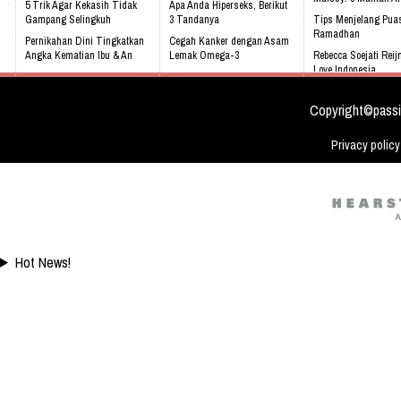
5 Trik Agar Kekasih Tidak
Apa Anda Hiperseks, Berikut
Gampang Selingkuh
3 Tandanya
Tips Menjelang Pua
Ramadhan
Pernikahan Dini Tingkatkan
Cegah Kanker dengan Asam
Angka Kematian Ibu & An
Lemak Omega-3
Rebecca Soejati Reij
Love Indonesia
Sering Mengalami Mimpi
Bahaya Mendengkur
Buruk
Apa Kabar Para Pem
Harry Potter Setela
Copyright©passi
Privacy policy
Hot News!