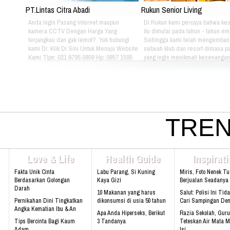
PT.Lintas Citra Abadi
Rukun Senior Living
Anda Ingin Pasang Internet maupun
Di Rukun kami percaya bahwa ke
kamera CCTV Dengan Harga Yang
itu dimulai pada tahun - tahun em
terjangkau dan gak lemot?. Yuk hubungi
Sehingga kami telah mengemban
kami Di: Klik Di Sini Untuk Menuju Website
sebuah klub dan resort dimana pa
Kami Tlpn: 021 8795 0809 Hp: 0857 1595
yang ingin menikmati kesenangan, 
3053 Alamat: Jl. Raya babakan madang
dan gaya hidup yang bebas dapat
No.99 Gate 2, Gd F. Lt2, sentul Selatan
berkumpul dan menikmati hidup 
16810.
sama setiap hari. Jika Anda berm
hubungi kami di kontak dibawah in
021 - 8795 - 1525 Email:
info@rukunseniorliving.com Addr
Darmawan Park Gate 1, Jl. Raya
TREN
Madang No. 99 Sentul, 16810.
Web:www.rukunseniorliving.com
Love & Life
Health Guide
Inspirat
Fakta Unik Cinta
Labu Parang, Si Kuning
Miris, Foto Nenek T
Berdasarkan Golongan
Kaya Gizi
Berjualan Seadanya I
Darah
10 Makanan yang harus
Salut: Polisi Ini Tid
Pernikahan Dini Tingkatkan
dikonsumsi di usia 50 tahun
Cari Sampingan De
Angka Kematian Ibu & An
Apa Anda Hiperseks, Berikut
Razia Sekolah, Guru
Tips Bercinta Bagi Kaum
3 Tandanya
Teteskan Air Mata M
Adam
Isi