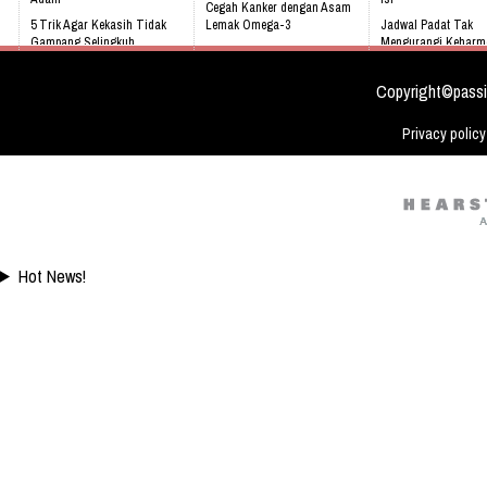
Cegah Kanker dengan Asam
5 Trik Agar Kekasih Tidak
Lemak Omega-3
Jadwal Padat Tak
Gampang Selingkuh
Mengurangi Keharm
Bahaya Mendengkur
Keluarga
Kenali 8 tanda bayi sedang
tidak sehat!
Video: Masya Allah,
Copyright©passi
Meskipun Cacat Nam
Ini
Privacy policy
Hot News!