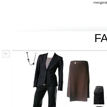
mengata
F