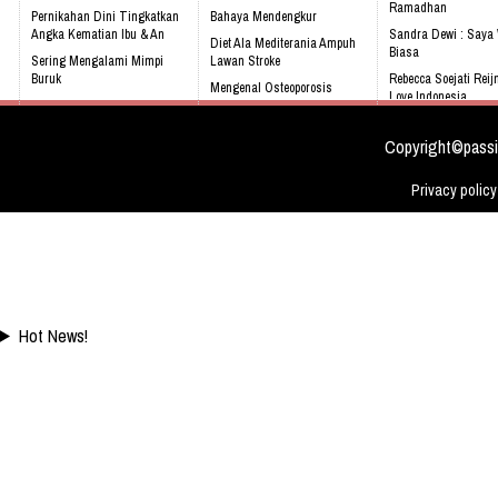
Ramadhan
Pernikahan Dini Tingkatkan
Bahaya Mendengkur
Angka Kematian Ibu & An
Sandra Dewi : Saya
Diet Ala Mediterania Ampuh
Biasa
Sering Mengalami Mimpi
Lawan Stroke
Buruk
Rebecca Soejati Reij
Mengenal Osteoporosis
Love Indonesia
Kenali 8 tanda bayi sedang
sejak dini
tidak sehat!
Chaty Sharon Lebih
Dan Praktis
Copyright©passi
Privacy policy
Hot News!