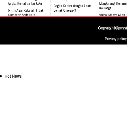
Angka Kematian Ibu & An
Mengurangi Keharm
Cegah Kanker dengan Asam
Keluarga
5 Trik Agar Kekasih Tidak
Lemak Omega-3
Gampang Selingkuh
Video: Masya Allah,
Bahaya Mendengkur
Meskipun Cacat Nam
Kenali 8 tanda bayi sedang
Ini
tidak sehat!
Copyright©passi
Kisah Miris, Bocah 
Jualan Cilok Demi I
Privacy policy
Hot News!