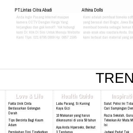
PT.Lintas Citra Abadi
Athina Dolls
Anda Ingin Pasang Internet maupun
Kami adalah pembuat boneka soft
kamera CCTV Dengan Harga Yang
yang berasal dari Bogor, Jawa Ba
terjangkau dan gak lemot?. Yuk hubungi
membuat boneka sebagai teman 
kami Di: Klik Di Sini Untuk Menuju Website
anak-anak atau saudara Anda. B
Kami Tlpn: 021 8795 0809 Hp: 0857 1595
kami terbuat dari material yang 
3053 Alamat: Jl. Raya babakan madang
nyaman dimainkan oleh anak-ana
No.99 Gate 2, Gd F. Lt2, sentul Selatan
kami bertema Iconic Indonesia be
16810.
untuk mengenalkan berbagai mac
batik pada anak-anak. Silahkan pi
sendiri pakaian batik yang tepat u
atau saudara Anda :) Phone: +628
4080 Email: lasarina@athinadoll
TREN
Bbm: 7CD899C3 Addresh: Darm
Park, Jl. Raya Babakan Madang N
Sentul, Bogor 16810 Web:
www.athinadolls.com We Bring H
Love & Life
Health Guide
Inspirat
To All Children !! Cinta Batik Cint
Ku Indonesia !! Klik Di Sini Untu
Fakta Unik Cinta
Labu Parang, Si Kuning
Salut: Polisi Ini Tid
Website Kami
Berdasarkan Golongan
Kaya Gizi
Cari Sampingan De
Darah
10 Makanan yang harus
Razia Sekolah, Guru
Tips Bercinta Bagi Kaum
dikonsumsi di usia 50 tahun
Teteskan Air Mata M
Adam
Isi
Apa Anda Hiperseks, Berikut
Pernikahan Dini Tingkatkan
3 Tandanya
Jadwal Padat Tak