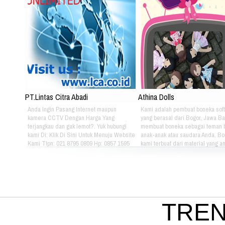
PT.Lintas Citra Abadi
Athina Dolls
Anda Ingin Pasang Internet maupun
Kami adalah pembuat boneka soft
kamera CCTV Dengan Harga Yang
yang berasal dari Bogor, Jawa Ba
terjangkau dan gak lemot?. Yuk hubungi
membuat boneka sebagai teman 
kami Di: Klik Di Sini Untuk Menuju Website
anak-anak atau saudara Anda. B
Kami Tlpn: 021 8795 0809 Hp: 0857 1595
kami terbuat dari material yang 
3053 Alamat: Jl. Raya babakan madang
nyaman dimainkan oleh anak-ana
No.99 Gate 2, Gd F. Lt2, sentul Selatan
kami bertema Iconic Indonesia be
16810.
untuk mengenalkan berbagai mac
batik pada anak-anak. Silahkan pi
sendiri pakaian batik yang tepat u
atau saudara Anda :) Phone: +628
4080 Email: lasarina@athinadoll
TREN
Bbm: 7CD899C3 Addresh: Darm
Park, Jl. Raya Babakan Madang N