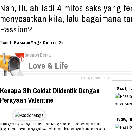
Nah, itulah tadi 4 mitos seks yang te
menyesatkan kita, lalu bagaimana 
Passion?.
Tweet
PassionMagz.Com
on G+
Kategori Berita
Love & Life
February 11, 2016, 12:00
Ssst, L
Kenapa Sih Coklat Diidentik Dengan
Perayaan Valentine
suka pur
Wow, In
Images By Google. PassionMagz.com. – Beberapa hari
lagi tepatnya tanggal 14 Februari biasanya kaum muda