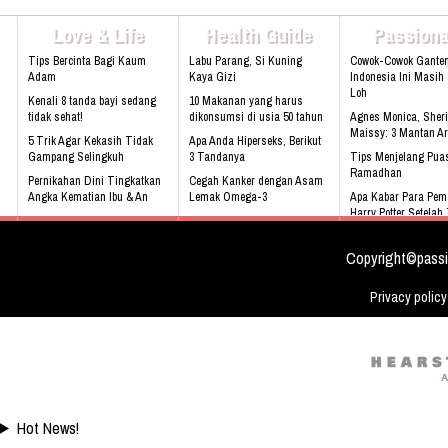
Sentul, Bogor 16810 Web:
www.athinadolls.com We Bring H
Love & Life
Health Guide
Passiona
To All Children !! Cinta Batik Cint
Ku Indonesia !! Klik Di Sini Untu
Tips Bercinta Bagi Kaum
Labu Parang, Si Kuning
Cowok-Cowok Gante
Website Kami
Adam
Kaya Gizi
Indonesia Ini Masih
Loh
Kenali 8 tanda bayi sedang
10 Makanan yang harus
tidak sehat!
dikonsumsi di usia 50 tahun
Agnes Monica, Sheri
Maissy: 3 Mantan Ar
5 Trik Agar Kekasih Tidak
Apa Anda Hiperseks, Berikut
Gampang Selingkuh
3 Tandanya
Tips Menjelang Pua
Ramadhan
Pernikahan Dini Tingkatkan
Cegah Kanker dengan Asam
Angka Kematian Ibu & An
Lemak Omega-3
Apa Kabar Para Pem
Harry Potter Setela
Sering Mengalami Mimpi
Bahaya Mendengkur
Buruk
Rebecca Soejati Reij
Love Indonesia
Copyright©passi
Privacy policy
Hot News!