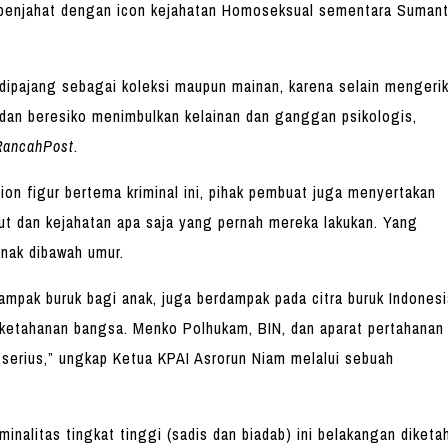
k penjahat dengan icon kejahatan Homoseksual sementara Suman
 dipajang sebagai koleksi maupun mainan, karena selain mengerik
 dan beresiko menimbulkan kelainan dan ganggan psikologis,
RancahPost
.
ion figur bertema kriminal ini, pihak pembuat juga menyertakan
but dan kejahatan apa saja yang pernah mereka lakukan. Yang
anak dibawah umur.
rdampak buruk bagi anak, juga berdampak pada citra buruk Indones
i ketahanan bangsa. Menko Polhukam, BIN, dan aparat pertahanan
serius,” ungkap Ketua KPAI Asrorun Niam melalui sebuah
minalitas tingkat tinggi (sadis dan biadab) ini belakangan diketa