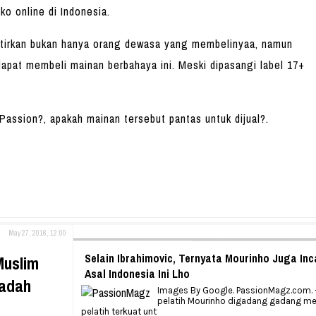
oko online di Indonesia.
atirkan bukan hanya orang dewasa yang membelinyaa, namun
apat membeli mainan berbahaya ini. Meski dipasangi label 17+
assion?, apakah mainan tersebut pantas untuk dijual?.
May 27, 2016, 12:00
Selain Ibrahimovic, Ternyata Mourinho Juga In
Muslim
Asal Indonesia Ini Lho
badah
Images By Google. PassionMagz.com. 
pelatih Mourinho digadang gadang me
pelatih terkuat unt