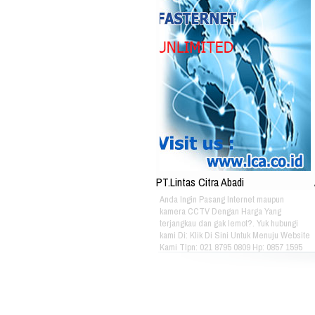
PT.Lintas Citra Abadi
Anda Ingin Pasang Internet maupun
kamera CCTV Dengan Harga Yang
terjangkau dan gak lemot?. Yuk hubungi
kami Di: Klik Di Sini Untuk Menuju Website
Kami Tlpn: 021 8795 0809 Hp: 0857 1595
3053 Alamat: Jl. Raya babakan madang
No.99 Gate 2, Gd F. Lt2, sentul Selatan
16810.