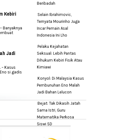
Beribadah
m Kebiri
Selain Ibrahimovic,
Ternyata Mourinho Juga
 – Banyaknya
Incar Pemain Asal
membuat
Indonesia Ini Lho
Pelaku Kejahatan
ah Jadi
Seksual: Lebih Pantas
Dihukum Kebiri Fisik Atau
Kimiawi
 – Kasus
no si gadis
Konyol: Di Malaysia Kasus
Pembunuhan Eno Malah
Jadi Bahan Lelucon
Bejat: Tak Dikasih Jatah
Sama Istri, Guru
Matematika Perkosa
Siswi SD