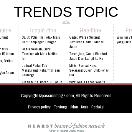
atau saudara Anda :) Phone: +628 1111
info@rukunseniorliving.com Addresh:
4080 Email: lasarina@athinadolls.com
TRENDS TOPIC
Darmawan Park Gate 1, Jl. Raya Babakan
Bbm: 7CD899C3 Addresh: Darmawan
Madang No. 99 Sentul, 16810.
Park, Jl. Raya Babakan Madang No. 99
Web:www.rukunseniorliving.com
Sentul, Bogor 16810 Web:
www.athinadolls.com We Bring Happiness
Guide
Inspiration
Headline
Pr
To All Children !! Cinta Batik Cinta Negri
Ku Indonesia !! Klik Di Sini Untuk Menuju
Kuning
Salut: Polisi Ini Tidak Malu
Geger, Warga Sulteng
Wow, Ini 7 
Website Kami
Cari Sampingan Dengan
Temukan Gadis Bidadari
yang Bikin
Jatuh
harus
Razia Sekolah, Guru
a 50 tahun
Teteskan Air Mata Melihat
Terungkap, Gadis Bidadari
Isi
Jatuh Dari Langit Itu Ha
s, Berikut
Jadwal Padat Tak
Miris, Sempat Kaya
Mengurangi Keharmonisan
Sekarang Dukun Cilik Ponari
ngan Asam
Keluarga
Hid
Kisah Miris, Bocah 10 Tahun
Wow, Razia Lapas Wanita,
ur
Jualan Cilok Demi Ibu
Petugas Temukan Terong Di
Desain Gedung Yang Unik
Cinta Laura Banjir Pujian
Copyright©passionmagz.com, All Rights Reserved
dengan Concept 3D
Kenakan Gaun Etnik di Pr
Privacy policy
Tentang
Iklan
Karir
Redaksi