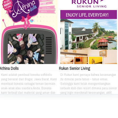
Athina Dolls
Rukun Senior Living
Kami adalah pembuat boneka softdolls
Di Rukun kami percaya bahwa kesenangan
yang berasal dari Bogor, Jawa Barat. Kami
itu dimulai pada tahun - tahun emas.
membuat boneka sebagai teman bermain
Sehingga kami telah mengembangkan
anak-anak atau saudara Anda. Boneka
sebuah klub dan resort dimana para senior
kami terbuat dari material yang aman dan
yang ingin menikmati kesenangan, aktif,
nyaman dimainkan oleh anak-anak. Boneka
dan gaya hidup yang bebas dapat
kami bertema Iconic Indonesia bertujuan
berkumpul dan menikmati hidup bersama -
untuk mengenalkan berbagai macam jenis
sama setiap hari. Jika Anda berminat Bisa
batik pada anak-anak. Silahkan pilih
hubungi kami di kontak dibawah ini: Phone:
sendiri pakaian batik yang tepat untuk anak
021 - 8795 - 1525 Email: