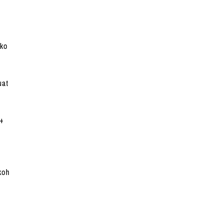
on
 ko
uat
7+
koh