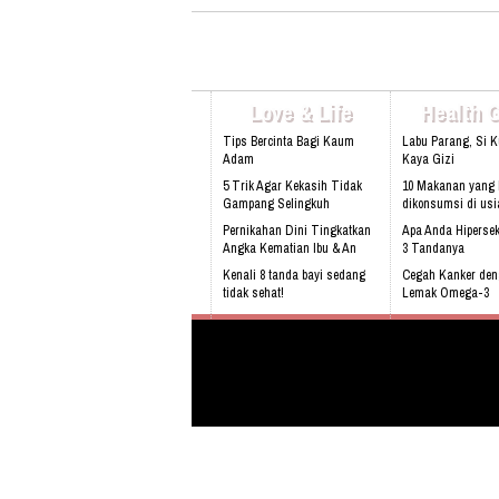
Love & Life
Health 
Tips Bercinta Bagi Kaum
Labu Parang, Si 
Adam
Kaya Gizi
5 Trik Agar Kekasih Tidak
10 Makanan yang 
Gampang Selingkuh
dikonsumsi di usi
Pernikahan Dini Tingkatkan
Apa Anda Hipersek
Angka Kematian Ibu & An
3 Tandanya
Kenali 8 tanda bayi sedang
Cegah Kanker de
tidak sehat!
Lemak Omega-3
Sering Mengalami Mimpi
Bahaya Mendengk
Buruk