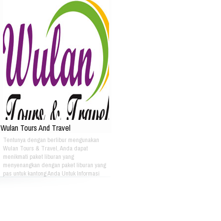
Wulan Tours And Travel
Tentunya dengan berlibur mengunakan
Wulan Tours & Travel, Anda dapat
menikmati paket liburan yang
menyenangkan dengan paket liburan yang
pas untuk kantong Anda Untuk Informasi
Lebih Lanjut Bisa Menghubungi: PT. OASE
HIKMAH WISATA Plaza Pasifik Blok A3 N0
51 Jl. Boulevard Barat Raya Kelapa
Gading Jakarta Utara Phone :
+622145840561 Fax : +622145876303 Hp :