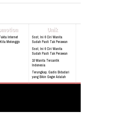
087870075558 Email
:info@oasewisata.com
omotion
Unik
Fakta Internet
Ssst, Ini 6 Ciri Wanita
 Kita Melonggo
Sudah Pasti Tak Perawan
Ssst, Ini 6 Ciri Wanita
Sudah Pasti Tak Perawan
10 Wanita Tercantik
Indonesia
Terungkap, Gadis Bidadari
yang Bikin Geger Adalah
Kocak, Niat Menolong Korban
Kecelakaan Pria Ini Ma