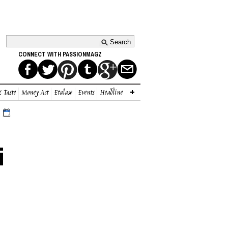
CONNECT WITH PASSIONMAGZ
 Taste
Money Act
Etalase
Events
Headline
i