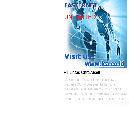
PT.Lintas Citra Abadi
Anda Ingin Pasang Internet maupun
kamera CCTV Dengan Harga Yang
terjangkau dan gak lemot?. Yuk hubungi
kami Di: Klik Di Sini Untuk Menuju Website
Kami Tlpn: 021 8795 0809 Hp: 0857 1595
3053 Alamat: Jl. Raya babakan madang
No.99 Gate 2, Gd F. Lt2, sentul Selatan
16810.