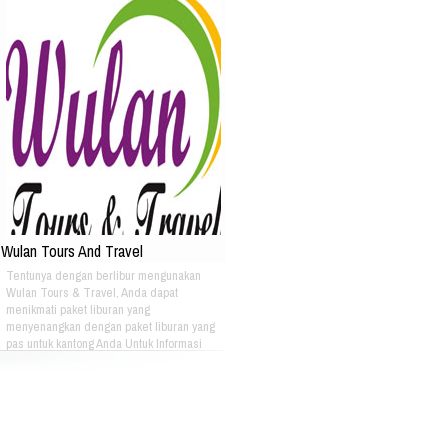
Wulan Tours And Travel
Tentunya dengan berlibur mengunakan
Wulan Tours & Travel, Anda dapat
menikmati paket liburan yang
menyenangkan dengan paket liburan yang
pas untuk kantong Anda Untuk Informasi
Lebih Lanjut Bisa Menghubungi: PT. OASE
HIKMAH WISATA Plaza Pasifik Blok A3 N0
51 Jl. Boulevard Barat Raya Kelapa
Gading Jakarta Utara Phone :
+622145840561 Fax : +622145876303 Hp :
087870075558 Email