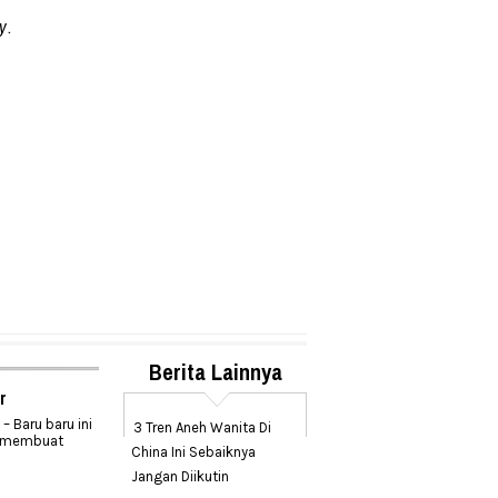
y
.
Berita Lainnya
r
 Baru baru ini
3 Tren Aneh Wanita Di
i membuat
China Ini Sebaiknya
Jangan Diikutin