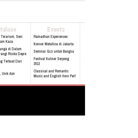
:info@oasewisata.com
talase
Events
 Terarium, Seni
Ramadhan Experiences
lam Kaca
Konser Metallica di Jakarta
Bunga di Dalam
Seminar Gizi untuk Bangsa
angi Risiko Depre
Festival Kuliner Serpong
g Terbuat Dari
2013
Classical and Romantic
, Unik dan
Music and English Horn Perf
obil pertama
 Built-in