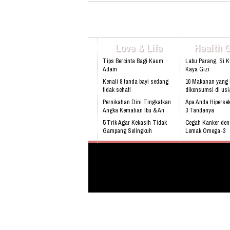
Love & Life
Health 
Tips Bercinta Bagi Kaum
Labu Parang, Si 
Adam
Kaya Gizi
Kenali 8 tanda bayi sedang
10 Makanan yang 
tidak sehat!
dikonsumsi di usi
Pernikahan Dini Tingkatkan
Apa Anda Hipersek
Angka Kematian Ibu & An
3 Tandanya
5 Trik Agar Kekasih Tidak
Cegah Kanker de
Gampang Selingkuh
Lemak Omega-3
Sering Mengalami Mimpi
Bahaya Mendengk
Buruk