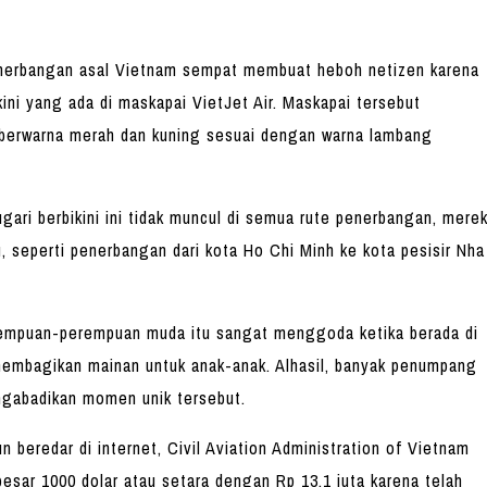
penerbangan asal Vietnam sempat membuat heboh netizen karena
ini yang ada di maskapai VietJet Air. Maskapai tersebut
i berwarna merah dan kuning sesuai dengan warna lambang
ri berbikini ini tidak muncul di semua rute penerbangan, mere
, seperti penerbangan dari kota Ho Chi Minh ke kota pesisir Nha
perempuan-perempuan muda itu sangat menggoda ketika berada di
membagikan mainan untuk anak-anak. Alhasil, banyak penumpang
gabadikan momen unik tersebut.
beredar di internet, Civil Aviation Administration of Vietnam
sar 1000 dolar atau setara dengan Rp 13,1 juta karena telah