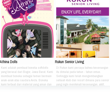
Athina Dolls
Rukun Senior Living
Kami adalah pembuat boneka softdolls
Di Rukun kami percaya bahwa kesenangan
yang berasal dari Bogor, Jawa Barat. Kami
itu dimulai pada tahun - tahun emas.
membuat boneka sebagai teman bermain
Sehingga kami telah mengembangkan
anak-anak atau saudara Anda. Boneka
sebuah klub dan resort dimana para senior
kami terbuat dari material yang aman dan
yang ingin menikmati kesenangan, aktif,
nyaman dimainkan oleh anak-anak. Boneka
dan gaya hidup yang bebas dapat
kami bertema Iconic Indonesia bertujuan
berkumpul dan menikmati hidup bersama -
untuk mengenalkan berbagai macam jenis
sama setiap hari. Jika Anda berminat Bisa
batik pada anak-anak. Silahkan pilih
hubungi kami di kontak dibawah ini: Phone:
sendiri pakaian batik yang tepat untuk anak
021 - 8795 - 1525 Email:
atau saudara Anda :) Phone: +628 1111
info@rukunseniorliving.com Addresh: