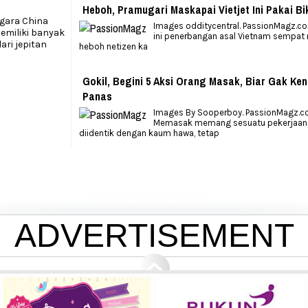
Heboh, Pramugari Maskapai Vietjet Ini Pakai Bik
gara China
Images odditycentral. PassionMagz.co
emiliki banyak
ini penerbangan asal Vietnam sempa
ari jepitan
heboh netizen ka
Gokil, Begini 5 Aksi Orang Masak, Biar Gak Ke
Panas
Images By Sooperboy. PassionMagz.c
Memasak memang sesuatu pekerjaan
diidentik dengan kaum hawa, tetap
ADVERTISEMENT