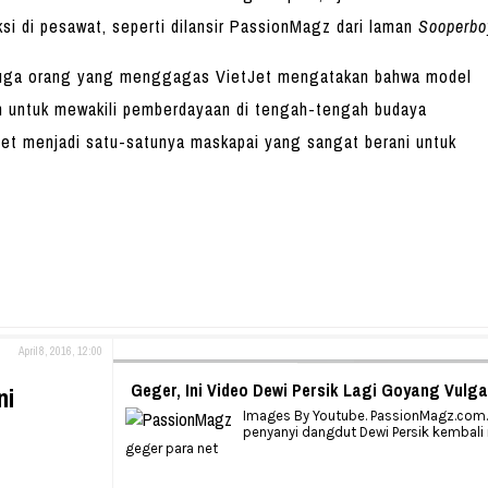
i di pesawat, seperti dilansir PassionMagz dari laman
Sooperbo
uga orang yang menggagas VietJet mengatakan bahwa model
n untuk mewakili pemberdayaan di tengah-tengah budaya
tJet menjadi satu-satunya maskapai yang sangat berani untuk
April 8, 2016, 12:00
Geger, Ini Video Dewi Persik Lagi Goyang Vulga
ni
Images By Youtube. PassionMagz.com. –
penyanyi dangdut Dewi Persik kembal
geger para net