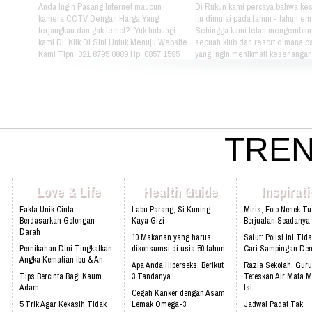
Anda Ingin Pasang Internet maupun
Di Rukun kami percaya bahwa ke
kamera CCTV Dengan Harga Yang
itu dimulai pada tahun - tahun em
terjangkau dan gak lemot?. Yuk hubungi
Sehingga kami telah mengemban
kami Di: Klik Di Sini Untuk Menuju Website
sebuah klub dan resort dimana pa
Kami Tlpn: 021 8795 0809 Hp: 0857 1595
yang ingin menikmati kesenangan, 
3053 Alamat: Jl. Raya babakan madang
dan gaya hidup yang bebas dapat
No.99 Gate 2, Gd F. Lt2, sentul Selatan
berkumpul dan menikmati hidup 
16810.
sama setiap hari. Jika Anda berm
hubungi kami di kontak dibawah in
021 - 8795 - 1525 Email:
info@rukunseniorliving.com Addr
Darmawan Park Gate 1, Jl. Raya
TREN
Madang No. 99 Sentul, 16810.
Web:www.rukunseniorliving.com
Love & Life
Health Guide
Inspirat
Fakta Unik Cinta
Labu Parang, Si Kuning
Miris, Foto Nenek T
Berdasarkan Golongan
Kaya Gizi
Berjualan Seadanya I
Darah
10 Makanan yang harus
Salut: Polisi Ini Tid
Pernikahan Dini Tingkatkan
dikonsumsi di usia 50 tahun
Cari Sampingan De
Angka Kematian Ibu & An
Apa Anda Hiperseks, Berikut
Razia Sekolah, Guru
Tips Bercinta Bagi Kaum
3 Tandanya
Teteskan Air Mata M
Adam
Isi
Cegah Kanker dengan Asam
5 Trik Agar Kekasih Tidak
Lemak Omega-3
Jadwal Padat Tak