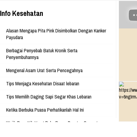
Park, Jl. Raya Babakan Madang N
Sentul, Bogor 16810 Web:
www.athinadolls.com We Bring H
Info Kesehatan
To All Children !! Cinta Batik Cint
Ku Indonesia !! Klik Di Sini Untu
Website Kami
Alasan Mengapa Pita Pink Disimbolkan Dengan Kanker
Payudara
Berbagai Penyebab Batuk Kronik Serta
Penyembuhannya
Mengenal Asam Urat Serta Pencegahnya
Tips Menjaga Kesehatan Disaat lebaran
Tips Memilih Daging Sapi Segar Khas Lebaran
Ketika Berbuka Puasa Perhatikanlah Hal Ini
Wajib Baca Nih Yang Buka Puasa Dengan Gorengan
Apakah Pembalut Bisa Menyebabkan Kanker