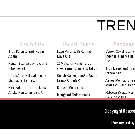
Yuk, Mengenal Insulin Lebih Dekat
TREN
Yuk, Manfaatkan Bumbu Dapur Untuk Kesehatan
Love & Life
Health Guide
Passiona
Tips Bercinta Bagi Kaum
Labu Parang, Si Kuning
Cowok-Cowok Gante
Adam
Kaya Gizi
Indonesia Ini Masih
Loh
Kenali 8 tanda bayi sedang
10 Makanan yang harus
tidak sehat!
dikonsumsi di usia 50 tahun
Tips Menjelang Pua
Ramadhan
5 Trik Agar Kekasih Tidak
Cegah Kanker dengan Asam
Gampang Selingkuh
Lemak Omega-3
Agnes Monica, Sheri
Maissy: 3 Mantan Ar
Pernikahan Dini Tingkatkan
Bahaya Mendengkur
Angka Kematian Ibu & An
Rebecca Soejati Reij
Mengenal Osteoporosis
Love Indonesia
Sering Mengalami Mimpi
sejak dini
Buruk
Sandra Dewi : Saya
Biasa
Copyright©passi
Privacy policy