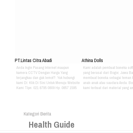
PT.Lintas Citra Abadi
Athina Dolls
Anda Ingin Pasang Internet maupun
Kami adalah pembuat boneka soft
kamera CCTV Dengan Harga Yang
yang berasal dari Bogor, Jawa Ba
terjangkau dan gak lemot?. Yuk hubungi
membuat boneka sebagai teman 
kami Di: Klik Di Sini Untuk Menuju Website
anak-anak atau saudara Anda. B
Kami Tlpn: 021 8795 0809 Hp: 0857 1595
kami terbuat dari material yang 
3053 Alamat: Jl. Raya babakan madang
nyaman dimainkan oleh anak-ana
No.99 Gate 2, Gd F. Lt2, sentul Selatan
kami bertema Iconic Indonesia be
16810.
untuk mengenalkan berbagai mac
batik pada anak-anak. Silahkan pi
Kategori Berita
sendiri pakaian batik yang tepat u
atau saudara Anda :) Phone: +628
Health Guide
4080 Email: lasarina@athinadoll
Bbm: 7CD899C3 Addresh: Darm