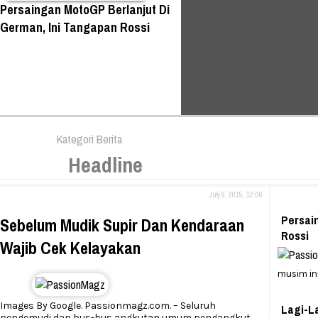
Persaingan MotoGP Berlanjut Di
German, Ini Tangapan Rossi
Kategori Berita
Headline
July 9, 2015, 12:00
Persai
Sebelum Mudik Supir Dan Kendaraan
Rossi
Wajib Cek Kelayakan
musim in
Images By Google. Passionmagz.com. – Seluruh
Lagi-L
pengemudi dan bus-bus angkutan umum pengangkut