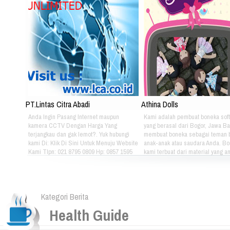
PT.Lintas Citra Abadi
Athina Dolls
Anda Ingin Pasang Internet maupun
Kami adalah pembuat boneka soft
kamera CCTV Dengan Harga Yang
yang berasal dari Bogor, Jawa Ba
terjangkau dan gak lemot?. Yuk hubungi
membuat boneka sebagai teman 
kami Di: Klik Di Sini Untuk Menuju Website
anak-anak atau saudara Anda. B
Kami Tlpn: 021 8795 0809 Hp: 0857 1595
kami terbuat dari material yang 
3053 Alamat: Jl. Raya babakan madang
nyaman dimainkan oleh anak-ana
No.99 Gate 2, Gd F. Lt2, sentul Selatan
kami bertema Iconic Indonesia be
16810.
untuk mengenalkan berbagai mac
batik pada anak-anak. Silahkan pi
Kategori Berita
sendiri pakaian batik yang tepat u
atau saudara Anda :) Phone: +628
Health Guide
4080 Email: lasarina@athinadoll
Bbm: 7CD899C3 Addresh: Darm