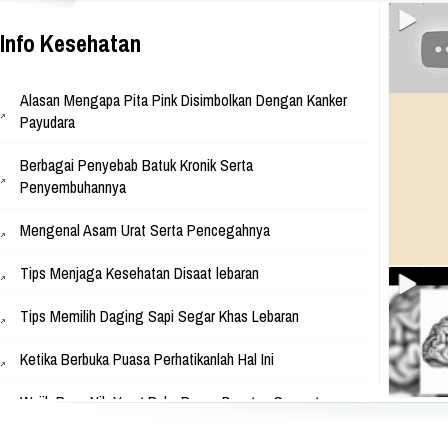
Park, Jl. Raya Babakan Madang N
Sentul, Bogor 16810 Web:
www.athinadolls.com We Bring H
Info Kesehatan
To All Children !! Cinta Batik Cint
Ku Indonesia !! Klik Di Sini Untu
Website Kami
Alasan Mengapa Pita Pink Disimbolkan Dengan Kanker
Payudara
Berbagai Penyebab Batuk Kronik Serta
Penyembuhannya
Mengenal Asam Urat Serta Pencegahnya
Tips Menjaga Kesehatan Disaat lebaran
Tips Memilih Daging Sapi Segar Khas Lebaran
Ketika Berbuka Puasa Perhatikanlah Hal Ini
Wajib Baca Nih Yang Buka Puasa Dengan Gorengan
Apakah Pembalut Bisa Menyebabkan Kanker