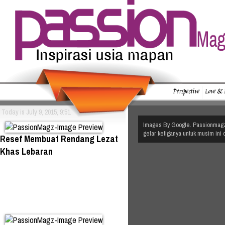
Perspective
Love & 
Today is July 9, 2015, 9:51
Images By Google. Passionmagz.
gelar ketiganya untuk musim in
Resef Membuat Rendang Lezat
Khas Lebaran