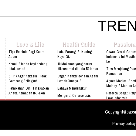
Yuk, Mengenal Insulin Lebih Dekat
TREN
Yuk, Manfaatkan Bumbu Dapur Untuk Kesehatan
Love & Life
Health Guide
Passiona
Tips Bercinta Bagi Kaum
Labu Parang, Si Kuning
Cowok-Cowok Gante
Adam
Kaya Gizi
Indonesia Ini Masih
Loh
Kenali 8 tanda bayi sedang
10 Makanan yang harus
tidak sehat!
dikonsumsi di usia 50 tahun
Tips Menjelang Pua
Ramadhan
5 Trik Agar Kekasih Tidak
Cegah Kanker dengan Asam
Gampang Selingkuh
Lemak Omega-3
Agnes Monica, Sheri
Maissy: 3 Mantan Ar
Pernikahan Dini Tingkatkan
Bahaya Mendengkur
Angka Kematian Ibu & An
Rebecca Soejati Reij
Mengenal Osteoporosis
Love Indonesia
Sering Mengalami Mimpi
sejak dini
Buruk
Sandra Dewi : Saya
Biasa
Copyright©passi
Privacy policy