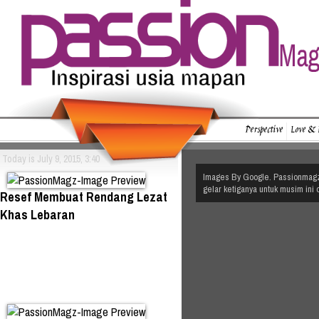
Perspective
Love & 
Today is July 9, 2015, 3:40
Images By Google. Passionmagz.
gelar ketiganya untuk musim in
Resef Membuat Rendang Lezat
Khas Lebaran