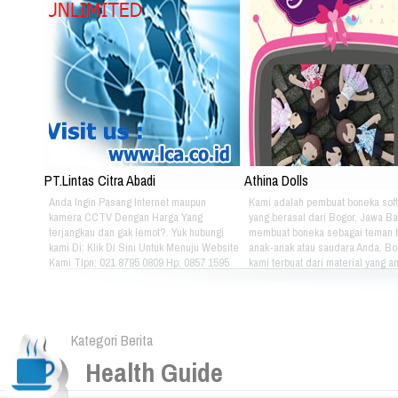
PT.Lintas Citra Abadi
Athina Dolls
Anda Ingin Pasang Internet maupun
Kami adalah pembuat boneka soft
kamera CCTV Dengan Harga Yang
yang berasal dari Bogor, Jawa Ba
terjangkau dan gak lemot?. Yuk hubungi
membuat boneka sebagai teman 
kami Di: Klik Di Sini Untuk Menuju Website
anak-anak atau saudara Anda. B
Kami Tlpn: 021 8795 0809 Hp: 0857 1595
kami terbuat dari material yang 
3053 Alamat: Jl. Raya babakan madang
nyaman dimainkan oleh anak-ana
No.99 Gate 2, Gd F. Lt2, sentul Selatan
kami bertema Iconic Indonesia be
16810.
untuk mengenalkan berbagai mac
batik pada anak-anak. Silahkan pi
Kategori Berita
sendiri pakaian batik yang tepat u
atau saudara Anda :) Phone: +628
Health Guide
4080 Email: lasarina@athinadoll
Bbm: 7CD899C3 Addresh: Darm