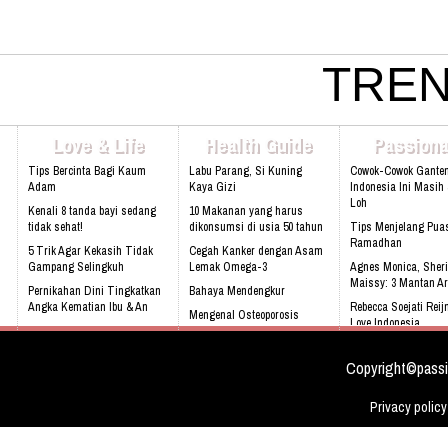
Yuk, Mengenal Insulin Lebih Dekat
TREN
Yuk, Manfaatkan Bumbu Dapur Untuk Kesehatan
Love & Life
Health Guide
Passiona
Tips Bercinta Bagi Kaum
Labu Parang, Si Kuning
Cowok-Cowok Gante
Adam
Kaya Gizi
Indonesia Ini Masih
Loh
Kenali 8 tanda bayi sedang
10 Makanan yang harus
tidak sehat!
dikonsumsi di usia 50 tahun
Tips Menjelang Pua
Ramadhan
5 Trik Agar Kekasih Tidak
Cegah Kanker dengan Asam
Gampang Selingkuh
Lemak Omega-3
Agnes Monica, Sheri
Maissy: 3 Mantan Ar
Pernikahan Dini Tingkatkan
Bahaya Mendengkur
Angka Kematian Ibu & An
Rebecca Soejati Reij
Mengenal Osteoporosis
Love Indonesia
Sering Mengalami Mimpi
sejak dini
Buruk
Sandra Dewi : Saya
Biasa
Copyright©passi
Privacy policy