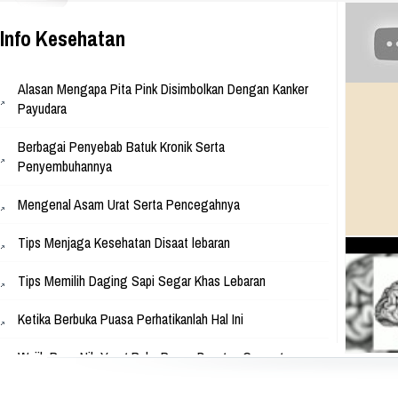
Park, Jl. Raya Babakan Madang N
Sentul, Bogor 16810 Web:
www.athinadolls.com We Bring H
Info Kesehatan
To All Children !! Cinta Batik Cint
Ku Indonesia !! Klik Di Sini Untu
Website Kami
Alasan Mengapa Pita Pink Disimbolkan Dengan Kanker
Payudara
Berbagai Penyebab Batuk Kronik Serta
Penyembuhannya
Mengenal Asam Urat Serta Pencegahnya
Tips Menjaga Kesehatan Disaat lebaran
Tips Memilih Daging Sapi Segar Khas Lebaran
Ketika Berbuka Puasa Perhatikanlah Hal Ini
Wajib Baca Nih Yang Buka Puasa Dengan Gorengan
Apakah Pembalut Bisa Menyebabkan Kanker