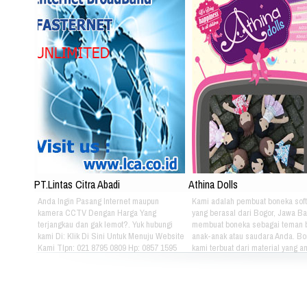
PT.Lintas Citra Abadi
Athina Dolls
Anda Ingin Pasang Internet maupun
Kami adalah pembuat boneka soft
kamera CCTV Dengan Harga Yang
yang berasal dari Bogor, Jawa Ba
terjangkau dan gak lemot?. Yuk hubungi
membuat boneka sebagai teman 
kami Di: Klik Di Sini Untuk Menuju Website
anak-anak atau saudara Anda. B
Kami Tlpn: 021 8795 0809 Hp: 0857 1595
kami terbuat dari material yang 
3053 Alamat: Jl. Raya babakan madang
nyaman dimainkan oleh anak-ana
No.99 Gate 2, Gd F. Lt2, sentul Selatan
kami bertema Iconic Indonesia be
16810.
untuk mengenalkan berbagai mac
batik pada anak-anak. Silahkan pi
sendiri pakaian batik yang tepat u