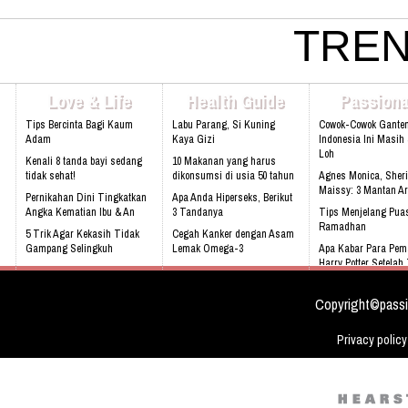
atau saudara Anda :) Phone: +628
4080 Email: lasarina@athinadoll
TREN
Bbm: 7CD899C3 Addresh: Darm
Park, Jl. Raya Babakan Madang N
Sentul, Bogor 16810 Web:
www.athinadolls.com We Bring H
Love & Life
Health Guide
Passiona
To All Children !! Cinta Batik Cint
Ku Indonesia !! Klik Di Sini Untu
Tips Bercinta Bagi Kaum
Labu Parang, Si Kuning
Cowok-Cowok Gante
Website Kami
Adam
Kaya Gizi
Indonesia Ini Masih
Loh
Kenali 8 tanda bayi sedang
10 Makanan yang harus
tidak sehat!
dikonsumsi di usia 50 tahun
Agnes Monica, Sheri
Maissy: 3 Mantan Ar
Pernikahan Dini Tingkatkan
Apa Anda Hiperseks, Berikut
Angka Kematian Ibu & An
3 Tandanya
Tips Menjelang Pua
Ramadhan
5 Trik Agar Kekasih Tidak
Cegah Kanker dengan Asam
Gampang Selingkuh
Lemak Omega-3
Apa Kabar Para Pem
Harry Potter Setela
Sering Mengalami Mimpi
Bahaya Mendengkur
Buruk
Rebecca Soejati Reij
Love Indonesia
Copyright©passi
Privacy policy