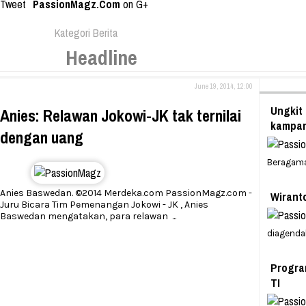
Tweet
PassionMagz.Com
on G+
Kategori Berita
Headline
June 19, 2014, 12:00
Ungkit
Anies: Relawan Jokowi-JK tak ternilai
kampan
dengan uang
Beragama
Anies Baswedan. ©2014 Merdeka.com PassionMagz.com -
Wirant
Juru Bicara Tim Pemenangan Jokowi - JK , Anies
Baswedan mengatakan, para relawan
...
diagenda
Progra
TI