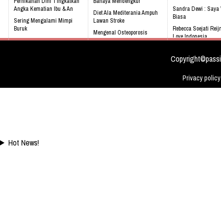
Pernikahan Dini Tingkatkan
Bahaya Mendengkur
Angka Kematian Ibu & An
Sandra Dewi : Saya
Diet Ala Mediterania Ampuh
Biasa
Sering Mengalami Mimpi
Lawan Stroke
Buruk
Rebecca Soejati Reij
Mengenal Osteoporosis
Love Indonesia
Kenali 8 tanda bayi sedang
sejak dini
tidak sehat!
Chaty Sharon Lebih
Dan Praktis
Copyright©passi
Privacy policy
Hot News!