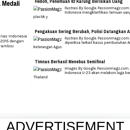
Heboh, Penemuan 62 Karung Berisikan Uang
 Medali
Ilustrasi By Google. Passionmagz.com.
Indonesia mengklarifikasi temuan uan
plastik y
Pengakuan Sering Berubah, Polisi Datangkan Al
mnas Indonesia
Ilustrasi By Google. Passionmagz.com
 2015 dengan
diperiksa terkait kasus pembunuhan An
rambisi
keterangan Agus
Timnas Berhasil Menebus Semifinal
Images By Google. Passionmagz.com. 
Indonesia U-23 akan melakoni laga b
Thailand
ADVERTISEMENT