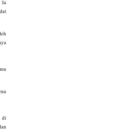
.
Ia
dat
leh
nya
ama
ena
 di
dan