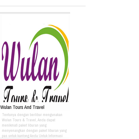
Wulan Tours And Travel
Tentunya dengan berlibur mengunakan
Wulan Tours & Travel, Anda dapat
menikmati paket liburan yang
menyenangkan dengan paket liburan yang
pas untuk kantong Anda Untuk Informasi