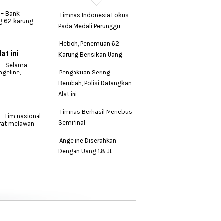
 – Bank
Timnas Indonesia Fokus
g 62 karung
Pada Medali Perunggu
Heboh, Penemuan 62
at ini
Karung Berisikan Uang
. – Selama
geline,
Pengakuan Sering
Berubah, Polisi Datangkan
Alat ini
Timnas Berhasil Menebus
– Tim nasional
Semifinal
erat melawan
Angeline Diserahkan
Dengan Uang 1.8 Jt