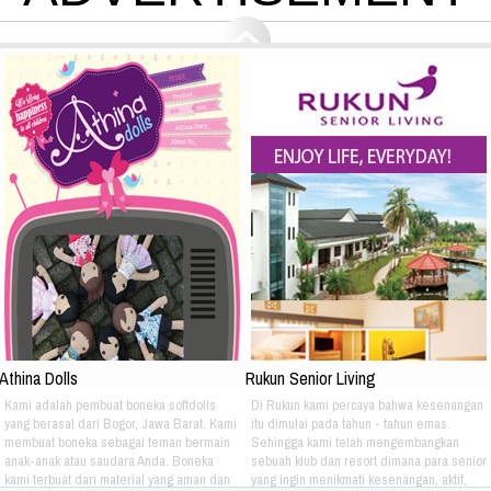
Athina Dolls
Rukun Senior Living
Kami adalah pembuat boneka softdolls
Di Rukun kami percaya bahwa kesenangan
yang berasal dari Bogor, Jawa Barat. Kami
itu dimulai pada tahun - tahun emas.
membuat boneka sebagai teman bermain
Sehingga kami telah mengembangkan
anak-anak atau saudara Anda. Boneka
sebuah klub dan resort dimana para senior
kami terbuat dari material yang aman dan
yang ingin menikmati kesenangan, aktif,