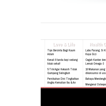
3053 Alamat: Jl. Raya babakan madang
No.99 Gate 2, Gd F. Lt2, sentul Selatan
16810.
Love & Life
Health 
Tips Bercinta Bagi Kaum
Labu Parang, Si 
Adam
Kaya Gizi
Kenali 8 tanda bayi sedang
Cegah Kanker de
tidak sehat!
Lemak Omega-3
5 Trik Agar Kekasih Tidak
10 Makanan yang 
Gampang Selingkuh
dikonsumsi di usi
Pernikahan Dini Tingkatkan
Bahaya Mendengk
Angka Kematian Ibu & An
Mengenal Osteopo
Sering Mengalami Mimpi
sejak dini
Buruk