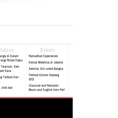
Lebih Lanjut Bisa Menghubungi: PT. OASE
HIKMAH WISATA Plaza Pasifik Blok A3 N0
51 Jl. Boulevard Barat Raya Kelapa
Gading Jakarta Utara Phone :
+622145840561 Fax : +622145876303 Hp :
087870075558 Email
:info@oasewisata.com
talase
Events
Bunga di Dalam
Ramadhan Experiences
angi Risiko Depre
Konser Metallica di Jakarta
 Terarium, Seni
Seminar Gizi untuk Bangsa
lam Kaca
Festival Kuliner Serpong
g Terbuat Dari
2013
Classical and Romantic
, Unik dan
Music and English Horn Perf
obil pertama
 Built-in