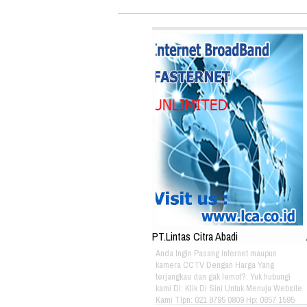
PT.Lintas Citra Abadi
Anda Ingin Pasang Internet maupun
kamera CCTV Dengan Harga Yang
terjangkau dan gak lemot?. Yuk hubungi
kami Di: Klik Di Sini Untuk Menuju Website
Kami Tlpn: 021 8795 0809 Hp: 0857 1595