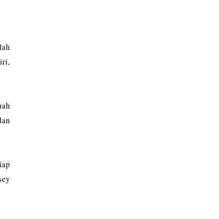
lah
ri,
uah
dan
iap
sey