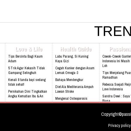
didirikan LCA adalah untuk menghadapi
Keunggulah SHTI - Mempunyai ti
perkembangan dunia IT yang tidak dapat
afiliasi - Lokasi di kawasan strat
ditawar lagi yang berbasis internet, Web
terus berkembang pesat (Sentul C
based dan Aplication program. Kerinduan
Biaya dapat diangsur - Peluang k
kami akan layanan stabil, reliable dengan
luas di sektor parawisata - Pene
harga terjangkau. Di LCA kami menjadikan
On the Job Training Program dij
TREN
pelanggan sebagai prioritas utama.
kampus Informasi: Sentul Hotel 
Institute ( SHTI) Darmawan Park
Lt, 1 Jl Babakan Madang no. 99, 
Selatan â€“ Bogor 16810 Telp: (0
Love & Life
Health Guide
Passiona
515 26 Website: www.shti.sch.id
Tips Bercinta Bagi Kaum
Labu Parang, Si Kuning
Cowok-Cowok Gante
Adam
Kaya Gizi
Indonesia Ini Masih
Loh
5 Trik Agar Kekasih Tidak
Cegah Kanker dengan Asam
Gampang Selingkuh
Lemak Omega-3
Tips Menjelang Pua
Ramadhan
Kenali 8 tanda bayi sedang
Bahaya Mendengkur
tidak sehat!
Rebecca Soejati Reij
Diet Ala Mediterania Ampuh
Love Indonesia
Pernikahan Dini Tingkatkan
Lawan Stroke
Angka Kematian Ibu & An
Sandra Dewi : Saya
Mengenal Osteoporosis
Biasa
Sering Mengalami Mimpi
sejak dini
Buruk
Chaty Sharon Lebih
Dan Praktis
Copyright©passi
Privacy policy