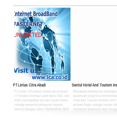
PT.Lintas Citra Abadi
Sentul Hotel And Tourism Ins
PT.Lintas Citra Abadi adalah perusahaan
Menjawab peluang dan tantangan 
IT Related didirikan pada tahun 2011, dan
parawisata yang terus berkemban
telah mendapatkan ijin dari Dirjen Postel
Hotel And Tourism Institute (SHTI
sebagai penyedia pelayanan layanan
wilayah Bogor sebagai sarana da
internet dengan nomer 555/809/Rek-96/XI
memenuhi kebutuhan akan tenaga
-POSTEL. Semangat yang melandasi
dan profesional di bidang parawis