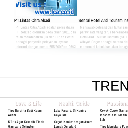
PT.Lintas Citra Abadi
Sentul Hotel And Tourism Ins
PT.Lintas Citra Abadi adalah perusahaan
Menjawab peluang dan tantangan 
IT Related didirikan pada tahun 2011, dan
parawisata yang terus berkemban
telah mendapatkan ijin dari Dirjen Postel
Hotel And Tourism Institute (SHTI
sebagai penyedia pelayanan layanan
wilayah Bogor sebagai sarana da
internet dengan nomer 555/809/Rek-96/XI
memenuhi kebutuhan akan tenaga
-POSTEL. Semangat yang melandasi
dan profesional di bidang parawis
didirikan LCA adalah untuk menghadapi
Keunggulah SHTI - Mempunyai ti
perkembangan dunia IT yang tidak dapat
afiliasi - Lokasi di kawasan strat
ditawar lagi yang berbasis internet, Web
terus berkembang pesat (Sentul C
based dan Aplication program. Kerinduan
Biaya dapat diangsur - Peluang k
kami akan layanan stabil, reliable dengan
luas di sektor parawisata - Pene
harga terjangkau. Di LCA kami menjadikan
On the Job Training Program dij
TREN
pelanggan sebagai prioritas utama.
kampus Informasi: Sentul Hotel 
Institute ( SHTI) Darmawan Park
Lt, 1 Jl Babakan Madang no. 99, 
Selatan â€“ Bogor 16810 Telp: (0
Love & Life
Health Guide
Passiona
515 26 Website: www.shti.sch.id
Tips Bercinta Bagi Kaum
Labu Parang, Si Kuning
Cowok-Cowok Gante
Adam
Kaya Gizi
Indonesia Ini Masih
Loh
5 Trik Agar Kekasih Tidak
Cegah Kanker dengan Asam
Gampang Selingkuh
Lemak Omega-3
Tips Menjelang Pua