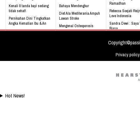
Ramadhan
Kenali 8 tanda bayi sedang
Bahaya Mendengkur
tidak sehat!
Rebecca Soejati Reij
Diet Ala Mediterania Ampuh
Love Indonesia
Pernikahan Dini Tingkatkan
Lawan Stroke
Angka Kematian Ibu & An
Sandra Dewi : Saya
Mengenal Osteoporosis
Biasa
Sering Mengalami Mimpi
sejak dini
Buruk
Chaty Sharon Lebih
Dan Praktis
Copyright©passi
Privacy policy
Hot News!