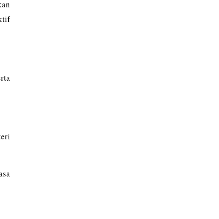
kan
tif
rta
eri
asa