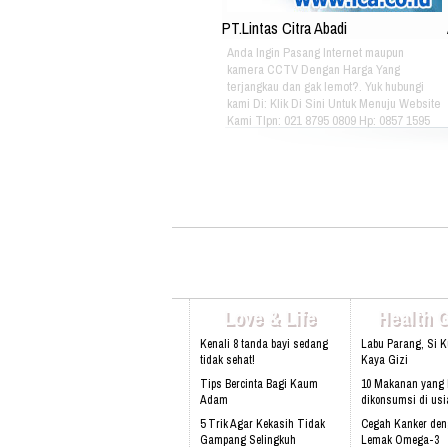
PT.Lintas Citra Abadi
Anda Ingin Pasang Internet maupun
kamera CCTV Dengan Harga Yang
terjangkau dan gak lemot?. Yuk hubungi
kami Di: Klik Di Sini Untuk Menuju Website
Kami Tlpn: 021 8795 0809 Hp: 0857 1595
3053 Alamat: Jl. Raya babakan madang
No.99 Gate 2, Gd F. Lt2, sentul Selatan
16810.
Love & Life
Health 
Kenali 8 tanda bayi sedang
Labu Parang, Si 
tidak sehat!
Kaya Gizi
Tips Bercinta Bagi Kaum
10 Makanan yang 
Adam
dikonsumsi di usi
5 Trik Agar Kekasih Tidak
Cegah Kanker de
Gampang Selingkuh
Lemak Omega-3