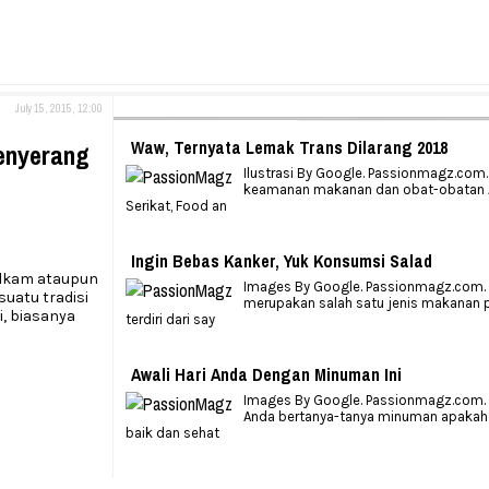
July 15, 2015, 12:00
Waw, Ternyata Lemak Trans Dilarang 2018
Menyerang
Ilustrasi By Google. Passionmagz.com.
keamanan makanan dan obat-obatan 
Serikat, Food an
Ingin Bebas Kanker, Yuk Konsumsi Salad
ulkam ataupun
Images By Google. Passionmagz.com. 
uatu tradisi
merupakan salah satu jenis makanan 
i, biasanya
terdiri dari say
Awali Hari Anda Dengan Minuman Ini
Images By Google. Passionmagz.com. 
Anda bertanya-tanya minuman apakah 
baik dan sehat