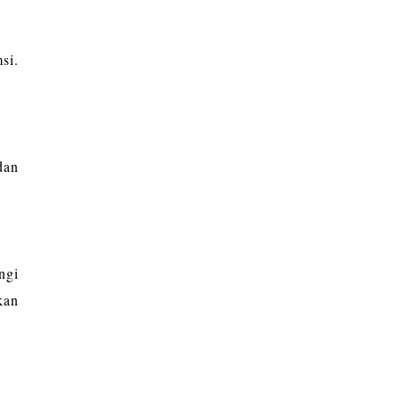
si.
dan
ngi
kan