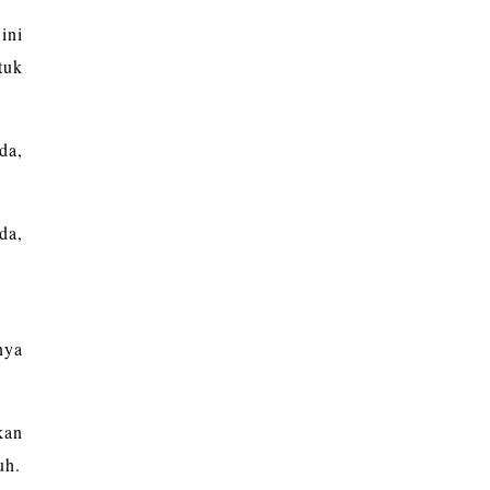
ini
tuk
da,
da,
nya
kan
uh.