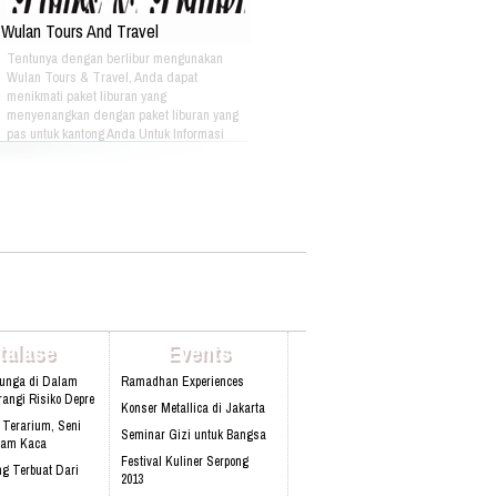
Wulan Tours And Travel
Tentunya dengan berlibur mengunakan
Wulan Tours & Travel, Anda dapat
menikmati paket liburan yang
menyenangkan dengan paket liburan yang
pas untuk kantong Anda Untuk Informasi
Lebih Lanjut Bisa Menghubungi: PT. OASE
HIKMAH WISATA Plaza Pasifik Blok A3 N0
51 Jl. Boulevard Barat Raya Kelapa
Gading Jakarta Utara Phone :
+622145840561 Fax : +622145876303 Hp :
087870075558 Email
:info@oasewisata.com
talase
Events
Bunga di Dalam
Ramadhan Experiences
angi Risiko Depre
Konser Metallica di Jakarta
 Terarium, Seni
Seminar Gizi untuk Bangsa
lam Kaca
Festival Kuliner Serpong
g Terbuat Dari
2013