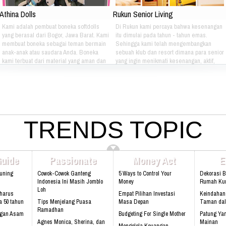
Athina Dolls
Rukun Senior Living
Kami adalah pembuat boneka softdolls
Di Rukun kami percaya bahwa kesenangan
yang berasal dari Bogor, Jawa Barat. Kami
itu dimulai pada tahun - tahun emas.
membuat boneka sebagai teman bermain
Sehingga kami telah mengembangkan
anak-anak atau saudara Anda. Boneka
sebuah klub dan resort dimana para senior
kami terbuat dari material yang aman dan
yang ingin menikmati kesenangan, aktif,
nyaman dimainkan oleh anak-anak. Boneka
dan gaya hidup yang bebas dapat
kami bertema Iconic Indonesia bertujuan
berkumpul dan menikmati hidup bersama -
untuk mengenalkan berbagai macam jenis
sama setiap hari. Jika Anda berminat Bisa
batik pada anak-anak. Silahkan pilih
hubungi kami di kontak dibawah ini: Phone:
sendiri pakaian batik yang tepat untuk anak
021 - 8795 - 1525 Email:
atau saudara Anda :) Phone: +628 1111
info@rukunseniorliving.com Addresh:
4080 Email: lasarina@athinadolls.com
TRENDS TOPIC
Darmawan Park Gate 1, Jl. Raya Babakan
Bbm: 7CD899C3 Addresh: Darmawan
Madang No. 99 Sentul, 16810.
Park, Jl. Raya Babakan Madang No. 99
Web:www.rukunseniorliving.com
Sentul, Bogor 16810 Web:
www.athinadolls.com We Bring Happiness
Guide
Passionate
Money Act
E
To All Children !! Cinta Batik Cinta Negri
Ku Indonesia !! Klik Di Sini Untuk Menuju
Kuning
Cowok-Cowok Ganteng
5 Ways to Control Your
Dekorasi 
Website Kami
Indonesia Ini Masih Jomblo
Money
Rumah Kur
Loh
harus
Empat Pilihan Investasi
Keindahan
a 50 tahun
Tips Menjelang Puasa
Masa Depan
Taman da
Ramadhan
ngan Asam
Budgeting For Single Mother
Patung Yan
Agnes Monica, Sherina, dan
Mainan
Mengelola Keuangan