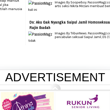
etiap mahluk
Images By Sooperboy. PassionMagz.com
 jika
artis seksi Nikita Mirzani membuat ber
stilah manusia
kali ini
Ds: Aku Gak Nyangka Saipul Jamil Homoseksua
Rajin Ibadah
Images By TribunNews. PassionMagz.c
pencabulan seksual Saipul Jamil, DS (1
tidak
ADVERTISEMENT