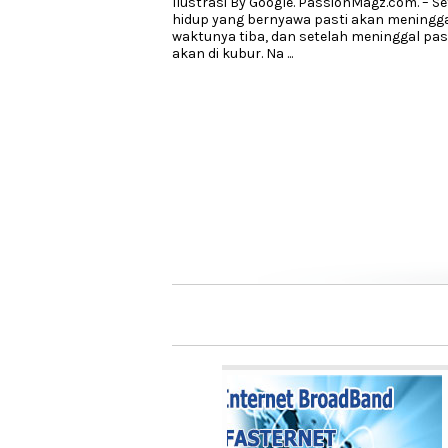
Ilustrasi By Google. PassionMagz.com. – S
hidup yang bernyawa pasti akan meninggal
waktunya tiba, dan setelah meninggal pa
akan di kubur. Na
...