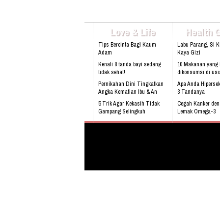
Love & Life
Health 
Tips Bercinta Bagi Kaum
Labu Parang, Si 
Adam
Kaya Gizi
Kenali 8 tanda bayi sedang
10 Makanan yang 
tidak sehat!
dikonsumsi di usi
Pernikahan Dini Tingkatkan
Apa Anda Hipersek
Angka Kematian Ibu & An
3 Tandanya
5 Trik Agar Kekasih Tidak
Cegah Kanker de
Gampang Selingkuh
Lemak Omega-3
Sering Mengalami Mimpi
Bahaya Mendengk
Buruk