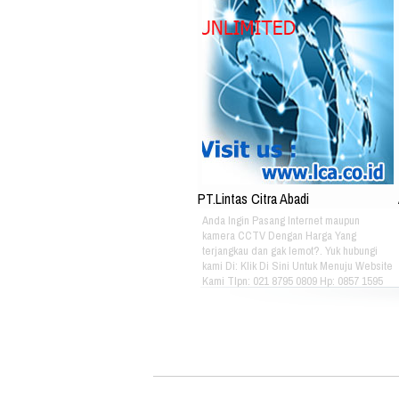
PT.Lintas Citra Abadi
Anda Ingin Pasang Internet maupun
kamera CCTV Dengan Harga Yang
terjangkau dan gak lemot?. Yuk hubungi
kami Di: Klik Di Sini Untuk Menuju Website
Kami Tlpn: 021 8795 0809 Hp: 0857 1595
3053 Alamat: Jl. Raya babakan madang
No.99 Gate 2, Gd F. Lt2, sentul Selatan
16810.