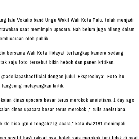
ng lalu Vokalis band Ungu Wakil Wali Kota Palu, telah menjadi
ertawakan saat memimpin upacara. Nah belum juga hilang dalam
pembicaraan oleh publik.
dia bersama Wali Kota Hidayat tertangkap kamera sedang
tak saja foto tersebut bikin heboh dan panen kritikan.
@adeliapashaofficial dengan judul 'Ekspresinya'. Foto itu
n langsung melayangkan kritik.
 pkaian dinas upacara besar terus merokok aneistiana 1 day ago
kaian dinas upacara besar terus merokok ," tulis aneistiana.
.klo bisa jgn d tengah2 lg acara," kata dwi2181 menimpali.
an positif bagi rakyat nya, boleh saja merokok tapi tidak di saat