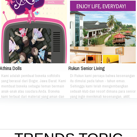
Athina Dolls
Rukun Senior Living
Kami adalah pembuat boneka softdolls
Di Rukun kami percaya bahwa kesenangan
yang berasal dari Bogor, Jawa Barat. Kami
itu dimulai pada tahun - tahun emas.
membuat boneka sebagai teman bermain
Sehingga kami telah mengembangkan
anak-anak atau saudara Anda. Boneka
sebuah klub dan resort dimana para senior
kami terbuat dari material yang aman dan
yang ingin menikmati kesenangan, aktif,
nyaman dimainkan oleh anak-anak. Boneka
dan gaya hidup yang bebas dapat
kami bertema Iconic Indonesia bertujuan
berkumpul dan menikmati hidup bersama -
untuk mengenalkan berbagai macam jenis
sama setiap hari. Jika Anda berminat Bisa
batik pada anak-anak. Silahkan pilih
hubungi kami di kontak dibawah ini: Phone:
sendiri pakaian batik yang tepat untuk anak
021 - 8795 - 1525 Email:
atau saudara Anda :) Phone: +628 1111
info@rukunseniorliving.com Addresh:
4080 Email: lasarina@athinadolls.com
Darmawan Park Gate 1, Jl. Raya Babakan