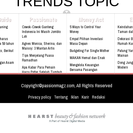
TRENDS TOPIC
Bbm: 7CD899C3 Addresh: Darmawan
Madang No. 99 Sentul, 16810.
Park, Jl. Raya Babakan Madang No. 99
Web:www.rukunseniorliving.com
Sentul, Bogor 16810 Web:
www.athinadolls.com We Bring Happiness
Guide
Passionate
Money Act
E
To All Children !! Cinta Batik Cinta Negri
Ku Indonesia !! Klik Di Sini Untuk Menuju
Kuning
Cowok-Cowok Ganteng
5 Ways to Control Your
Keindahan
Website Kami
Indonesia Ini Masih Jomblo
Money
Taman da
Loh
harus
Empat Pilihan Investasi
Dekorasi 
a 50 tahun
Agnes Monica, Sherina, dan
Masa Depan
Rumah Kur
Maissy: 3 Mantan Artis
s, Berikut
Budgeting For Single Mother
Patung Yan
Tips Menjelang Puasa
Mainan
MAKAN Hemat dan Enak
Ramadhan
ngan Asam
Dong Jung
Mengelola Keuangan
Apa Kabar Para Pemain
Modern
Bersama Pasangan
Harry Potter Setelah Tumbuh
ur
Audi S3, m
Rebecca Soejati Reijman : I
dengan LTE
Love Indonesia
Copyright©passionmagz.com, All Rights Reserved
Privacy policy
Tentang
Iklan
Karir
Redaksi