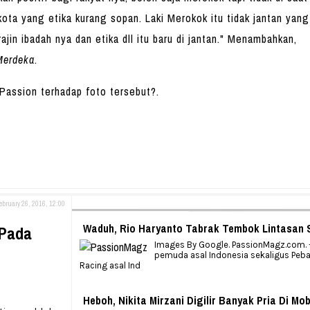
ikota yang etika kurang sopan. Laki Merokok itu tidak jantan yang
rajin ibadah nya dan etika dll itu baru di jantan." Menambahkan,
Merdeka
.
assion terhadap foto tersebut?.
ebruary 26, 2016, 12:00
Waduh, Rio Haryanto Tabrak Tembok Lintasan S
 Pada
Images By Google. PassionMagz.com. –
pemuda asal Indonesia sekaligus Peb
Racing asal Ind
Heboh, Nikita Mirzani Digilir Banyak Pria Di Mob