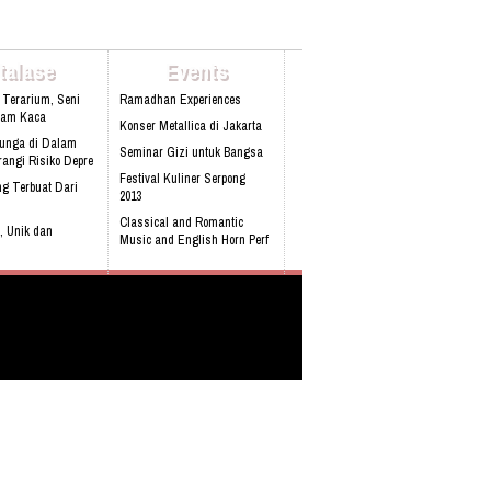
talase
Events
 Terarium, Seni
Ramadhan Experiences
lam Kaca
Konser Metallica di Jakarta
Bunga di Dalam
Seminar Gizi untuk Bangsa
angi Risiko Depre
Festival Kuliner Serpong
g Terbuat Dari
2013
Classical and Romantic
, Unik dan
Music and English Horn Perf
obil pertama
 Built-in