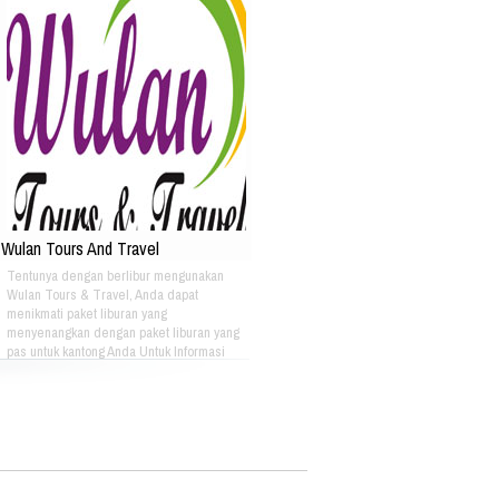
Wulan Tours And Travel
Tentunya dengan berlibur mengunakan
Wulan Tours & Travel, Anda dapat
menikmati paket liburan yang
menyenangkan dengan paket liburan yang
pas untuk kantong Anda Untuk Informasi
Lebih Lanjut Bisa Menghubungi: PT. OASE
HIKMAH WISATA Plaza Pasifik Blok A3 N0
51 Jl. Boulevard Barat Raya Kelapa
Gading Jakarta Utara Phone :
+622145840561 Fax : +622145876303 Hp :
087870075558 Email
:info@oasewisata.com