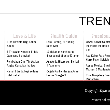
Hebat, 5 Rahasia Lelaki Taklukkan Istri di Ranjang
Wow, Ukuran MR P Bisa Diperbesar Dengan Teh Basi
TREN
Loo
Bahaya, Inilah Bahan Saus Tomat Murah, Bikin Merinding
Love & Life
Health Guide
Passiona
Tips Bercinta Bagi Kaum
Labu Parang, Si Kuning
Cowok-Cowok Gante
Adam
Kaya Gizi
Indonesia Ini Masih
Loh
5 Trik Agar Kekasih Tidak
10 Makanan yang harus
Gampang Selingkuh
dikonsumsi di usia 50 tahun
Apa Kabar Para Pem
Harry Potter Setela
Pernikahan Dini Tingkatkan
Apa Anda Hiperseks, Berikut
Angka Kematian Ibu & An
3 Tandanya
Agnes Monica, Sheri
Maissy: 3 Mantan Ar
Kenali 8 tanda bayi sedang
Cegah Kanker dengan Asam
tidak sehat!
Lemak Omega-3
Tips Menjelang Pua
Ramadhan
Sering Mengalami Mimpi
Bahaya Mendengkur
Buruk
Rebecca Soejati Reij
Love Indonesia
Copyright©passi
Privacy policy