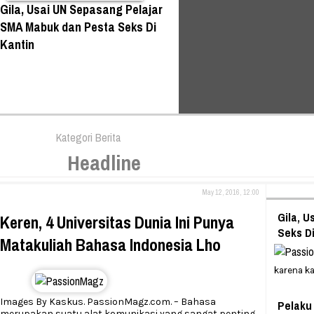
Gila, Usai UN Sepasang Pelajar
SMA Mabuk dan Pesta Seks Di
Kantin
Kategori Berita
Headline
May 12, 2016, 12:00
Gila, 
Keren, 4 Universitas Dunia Ini Punya
Seks Di
Matakuliah Bahasa Indonesia Lho
karena k
Images By Kaskus. PassionMagz.com. – Bahasa
Pelaku 
merupakan suatu alat komunikasi yang sangat penting