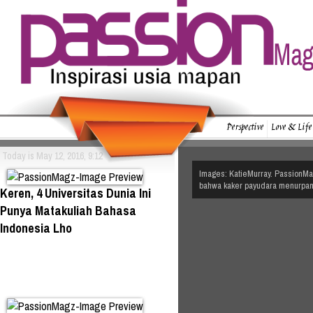
Perspective
Love & Life
Today is May 12, 2016, 9:12
Images: KatieMurray. PassionMag
bahwa kaker payudara menurpan s
Keren, 4 Universitas Dunia Ini
Punya Matakuliah Bahasa
Indonesia Lho