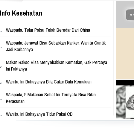
Park, Jl. Raya Babakan Madang N
Sentul, Bogor 16810 Web:
www.athinadolls.com We Bring H
Info Kesehatan
To All Children !! Cinta Batik Cint
Ku Indonesia !! Klik Di Sini Untu
Website Kami
Waspada, Telur Palsu Telah Beredar Dari China
Waspada: Jerawat Bisa Sebabkan Kanker, Wanita Cantik
Jadi Korbannya
Makan Bakso Bisa Menyebabkan Kematian, Gak Percaya
Ini Faktanya
Wanita: Ini Bahayanya Bila Cukur Bulu Kemaluan
Waspada, 5 Makanan Sehat Ini Ternyata Bisa Bikin
Keracunan
Wanita, Ini Bahayanya Tidur Pakai CD
Punya Garis Kuku Seperti Ini, Maka Waspadalah