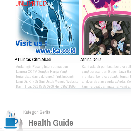
PT.Lintas Citra Abadi
Athina Dolls
Anda Ingin Pasang Internet maupun
Kami adalah pembuat boneka soft
kamera CCTV Dengan Harga Yang
yang berasal dari Bogor, Jawa Ba
terjangkau dan gak lemot?. Yuk hubungi
membuat boneka sebagai teman 
kami Di: Klik Di Sini Untuk Menuju Website
anak-anak atau saudara Anda. B
Kami Tlpn: 021 8795 0809 Hp: 0857 1595
kami terbuat dari material yang 
3053 Alamat: Jl. Raya babakan madang
nyaman dimainkan oleh anak-ana
No.99 Gate 2, Gd F. Lt2, sentul Selatan
kami bertema Iconic Indonesia be
16810.
untuk mengenalkan berbagai mac
batik pada anak-anak. Silahkan pi
Kategori Berita
sendiri pakaian batik yang tepat u
atau saudara Anda :) Phone: +628
Health Guide
4080 Email: lasarina@athinadoll
Bbm: 7CD899C3 Addresh: Darm