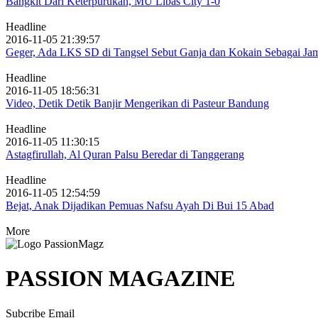
Bangkit Dari Keterpurukan, MU Libas City 1-0
Headline
2016-11-05 21:39:57
Geger, Ada LKS SD di Tangsel Sebut Ganja dan Kokain Sebagai Ja
Headline
2016-11-05 18:56:31
Video, Detik Detik Banjir Mengerikan di Pasteur Bandung
Headline
2016-11-05 11:30:15
Astagfirullah, Al Quran Palsu Beredar di Tanggerang
Headline
2016-11-05 12:54:59
Bejat, Anak Dijadikan Pemuas Nafsu Ayah Di Bui 15 Abad
More
PASSION MAGAZINE
Subcribe Email