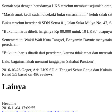
Sontak saja dengan beredarnya LKS tersebut membuat sejumlah orang
"Masak anak kecil sudah dicekoki buku semacam ini," keluh salah sa
Buku tersebut beredar di SDN Serua 01, Jalan Suka Mulya No. 47, Se
"Buku itu harus dibeli, harganya Rp 80.000 untuk 10 LKS," ucapnya
Sementara itu Wakil Wali Kota Tangsel, Benyamin Davnie menyatakan 
peredaran.
"Buku ini harus ditarik dari peredaran, karena tidak tepat dan meresa
Lalu, bagaimanakah menurut tanggapan Sahabat Passion?.
2016-10-26
Geger, Ada LKS SD di Tangsel Sebut Ganja dan Kokain
Rated
5
/5 based on
486
reviews
Lainya
Headline
2016-11-04 17:09:55